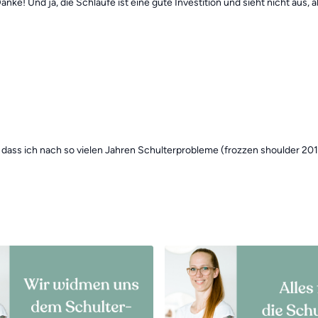
ke! Und ja, die Schlaufe ist eine gute Investition und sieht nicht aus, 
h, dass ich nach so vielen Jahren Schulterprobleme (frozzen shoulder 20