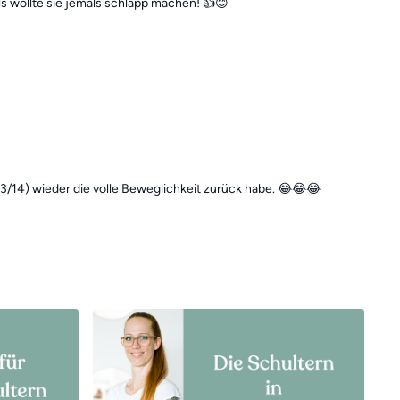
als wollte sie jemals schlapp machen! 👍😊
13/14) wieder die volle Beweglichkeit zurück habe. 😂😂😂