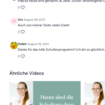
Hab es heute erst gemacht, lb Jana! ‚Schön‘ anstrengend! Dan
0
Urs
August 08, 2021
Auch von meiner Seite vielen Dank!
0
Helen
August 06, 2021
Danke für das tolle Schulterprogramm!! Ich bin so glücklic
0
Ähnliche Videos