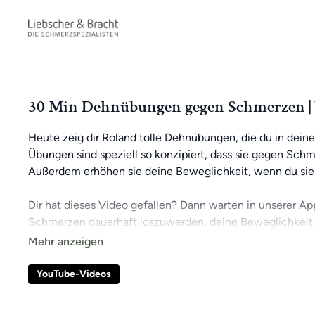
30 Min Dehnübungen gegen Schmerzen | 
Heute zeig dir Roland tolle Dehnübungen, die du in deine
Übungen sind speziell so konzipiert, dass sie gegen Sch
Außerdem erhöhen sie deine Beweglichkeit, wenn du sie
Dir hat dieses Video gefallen? Dann warten in unserer Ap
Schmerzen dauerhaft loszuwerden, deine Beweglichkeit 
So bleibst du stets motiviert und kannst kontinuierlich an
erhältst du Zugang zu exklusiven Videos und kannst dic
YouTube-Videos
kannst jederzeit und überall trainieren, ganz bequem vo