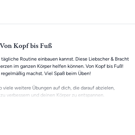
Von Kopf bis Fuß
 tägliche Routine einbauen kannst. Diese Liebscher & Bracht
merzen im ganzen Körper helfen können. Von Kopf bis Fuß!
 regelmäßig machst. Viel Spaß beim Üben!
p viele weitere Übungen auf dich, die darauf abzielen,
zu verbessern und deinen Körper zu entspannen.
 deinen Fortschritten arbeiten. Mit einer Mitgliedschaft
h mit der Community austauschen. Und das Beste daran: Du
n zu Hause aus oder unterwegs.