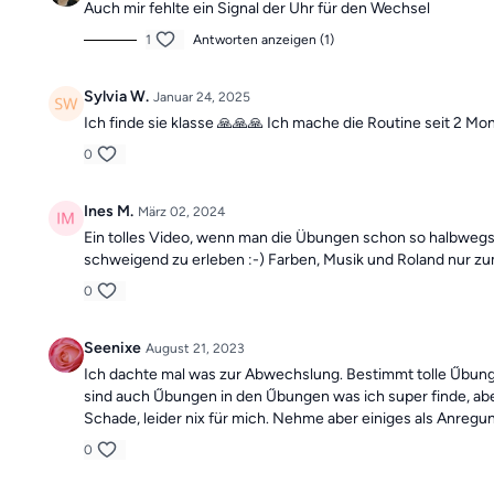
Auch mir fehlte ein Signal der Uhr für den Wechsel
1
Antworten anzeigen (1)
Sylvia W.
Januar 24, 2025
Ich finde sie klasse 🙏🙏🙏 Ich mache die Routine seit 2 Mon
0
Ines M.
März 02, 2024
Ein tolles Video, wenn man die Übungen schon so halbwegs
schweigend zu erleben :-) Farben, Musik und Roland nur z
0
Seenixe
August 21, 2023
Ich dachte mal was zur Abwechslung. Bestimmt tolle Űbunge
sind auch Űbungen in den Űbungen was ich super finde, ab
Schade, leider nix für mich. Nehme aber einiges als Anreg
0