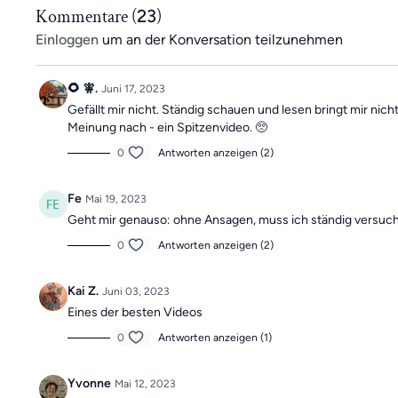
Wenn du noch kein App-Mitglied bist, kannst du jetzt alle
Kommentare (
23
)
kostenfrei testen <<
Einloggen
um an der Konversation teilzunehmen
🌻 🧚.
Juni 17, 2023
Gefällt mir nicht. Ständig schauen und lesen bringt mir nich
Meinung nach - ein Spitzenvideo. 🥺
0
Antworten anzeigen (2)
Fe
Mai 19, 2023
Geht mir genauso: ohne Ansagen, muss ich ständig versuch
0
Antworten anzeigen (2)
Kai Z.
Juni 03, 2023
Eines der besten Videos
0
Antworten anzeigen (1)
Yvonne
Mai 12, 2023