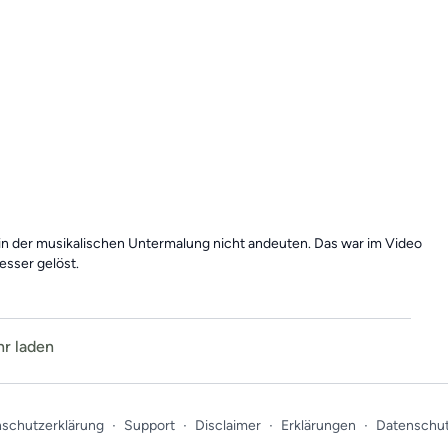
h in der musikalischen Untermalung nicht andeuten. Das war im Video
esser gelöst.
r laden
schutzerklärung
∙
Support
∙
Disclaimer
∙
Erklärungen
∙
Datenschut