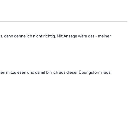
 Vorteile der App 30 Tage lang kostenfrei testen:
>> Jetzt
ts, dann dehne ich nicht richtig. Mit Ansage wäre das - meiner
en mitzulesen und damit bin ich aus dieser Übungsform raus.