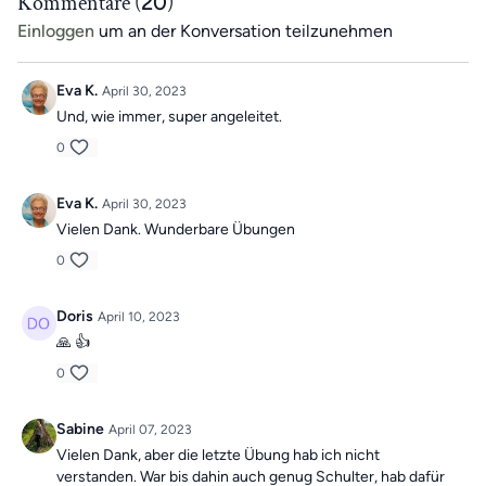
Kommentare (
20
)
Du hast noch keines unserer Hilfsmiitel?
Einloggen
um an der Konversation teilzunehmen
Als App-Mitglied sparst du immer 10 % auf unsere Hilfsmittel im
Shop mit dem Code APP23
>>Hier geht's zum Shop<<
Eva K.
April 30, 2023
Und, wie immer, super angeleitet.
0
Eva K.
April 30, 2023
Vielen Dank. Wunderbare Übungen
0
Doris
April 10, 2023
🙏 👍
0
Sabine
April 07, 2023
Vielen Dank, aber die letzte Übung hab ich nicht
verstanden. War bis dahin auch genug Schulter, hab dafür