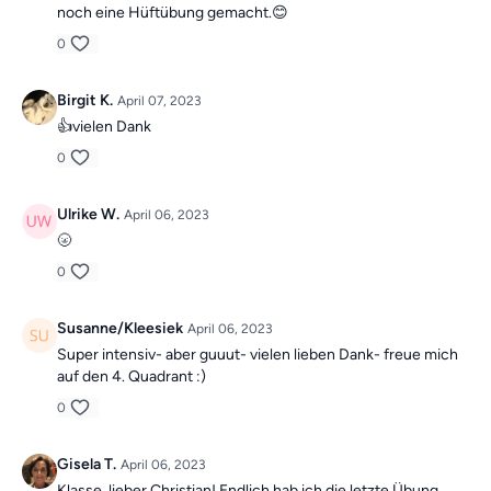
noch eine Hüftübung gemacht.😊
0
Birgit K.
April 07, 2023
👍vielen Dank
0
Ulrike W.
April 06, 2023
🌝
0
Susanne/Kleesiek
April 06, 2023
Super intensiv- aber guuut- vielen lieben Dank- freue mich
auf den 4. Quadrant :)
0
Gisela T.
April 06, 2023
Klasse, lieber Christian! Endlich hab ich die letzte Übung