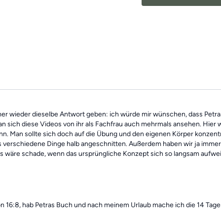
findest alle
vergangenen 
des Tages".
mer wieder dieselbe Antwort geben: ich würde mir wünschen, dass Petr
sich diese Videos von ihr als Fachfrau auch mehrmals ansehen. Hier wä
n. Man sollte sich doch auf die Übung und den eigenen Körper konzentrie
, als verschiedene Dinge halb angeschnitten. Außerdem haben wir ja imm
Es wäre schade, wenn das ursprüngliche Konzept sich so langsam aufwe
on 16:8, hab Petras Buch und nach meinem Urlaub mache ich die 14 Tag