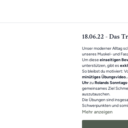
18.06.22 - Das T
Unser moderner Alltag sc
unseres Muskel- und Fasz
Um diese
einseitigen B
unterstützen, gibt es
exkl
So bleibst du motiviert: 
minütiges Übungsvideo.
Uhr
zu
Rolands Sonntags
gemeinsames Ziel Schmer
auszutauschen.
Die Übungen sind insgesa
Schwerpunkten und somi
bewegliches Leben
.
Mehr anzeigen
Das Beste: Die Übungsei
Training verpasst, machst