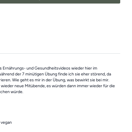
Übungseinheiten
immer in der
Kategorie "Vergangene Trainings
as Ernährungs- und Gesundheitsvideos wieder hier im
hrend der 7 minütigen Übung finde ich sie eher störend, da
ren. Wie geht es mir in der Übung, was bewirkt sie bei mir.
er wieder neue Mitübende, es würden dann immer wieder für die
ichen würde.
e vegan