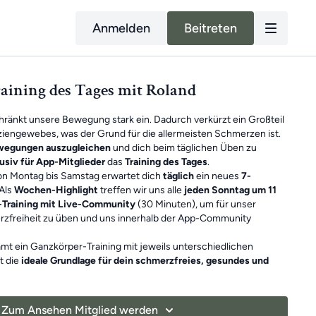
Anmelden
Beitreten
raining des Tages mit Roland
hränkt unsere Bewegung stark ein. Dadurch verkürzt ein Großteil
iengewebes, was der Grund für die allermeisten Schmerzen ist.
ewegungen auszugleichen
und dich beim täglichen Üben zu
usiv für App-Mitglieder
das
Training des Tages
.
Von Montag bis Samstag erwartet dich
täglich
ein neues
7-
Als
Wochen-Highlight
treffen wir uns alle
jeden Sonntag um 11
-Training mit Live-Community
(30 Minuten), um für unser
zfreiheit zu üben und uns innerhalb der App-Community
mt ein Ganzkörper-Training mit jeweils unterschiedlichen
t die
ideale Grundlage für dein schmerzfreies, gesundes und
nheiten sind
unabhängig voneinander
. Falls du also mal ein
 du einfach am nächsten Tag mit dem neuen Training weiter. Du
Zum Ansehen Mitglied werden