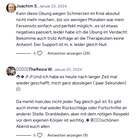
Die Übungen bilden insgesamt ein Ganzkörpertraining mit
Joachim S.
Januar 20, 2024
verschiedenen Schwerpunkten und sind somit die ideale
Kann diese Übung wegen Schmerzen im Knie absolut
Grundlage für ein
schmerzfreies, gesundes
und
bewegliches
nicht mehr machen...bis vor wenigen Monaten war mein
Leben.
Fersensitz einfach und perfekt möglich...es ist etwas
negatives passiert, leider habe ich die Übung im Verdacht.
Bekomme auch trotz Anfrage an die Therapeutien keine
Mach dir keine Sorgen, falls du mal einen Tag verpasst, denn die
Antwort. Der Support ist m. e. leider gleich Null.
Übungseinheiten sind unabhängig voneinander. In der
Kategorie
“Vergangene Trainings des Tages”
6
Antworten anzeigen (29)
findest du
jederzeit
alle vergangen Einheiten.
🚴‍♀️🧎🏼‍♀️TheResia W.
Januar 20, 2024
🐞🍀🎉🎉Und ich habe es heute nach langer Zeit mal
wieder geschafft, mich ganz abzulegen ( paar Sekunden)
🫠
Da merkt man,das nicht jeder Tag gleich gut ist. Es gibt
auch immer mal wieder Rückschläge oder Fortschritte an
anderer Stelle. Dranbleiben, aber mit dem nötigen Respekt
vor dem eigenen Körper ist wichtig. 🍀🦋🧎🏼‍♀️schönen
Abend euch allen
6
Antworten anzeigen (9)