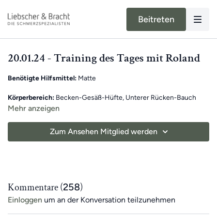
Beitreten
20.01.24 - Training des Tages mit Roland
Benötigte Hilfsmittel:
Matte
Körperbereich:
Becken-Gesäß-Hüfte, Unterer Rücken-Bauch
Mehr anzeigen
Unser moderner Alltag kann unsere Bewegung stark
einschränken. Dadurch können in Muskeln und Fasziengewebe
Zum Ansehen Mitglied werden
Verkürzungen auftreten, die Schmerzen verursachen können.
Unser exklusives Training des Tages für App-Mitglieder
hilft,
einseitige Bewegungen auszugleichen
und das
tägliche
Training
zu unterstützen.
Jeden Tag
erwartet dich ein
7-minütiges Übungsvideo mit
Kommentare (
258
)
Roland
. Als
Wochen-Highlight
gibt es
sonntags ein 30-minütiges
Einloggen
um an der Konversation teilzunehmen
Training
, um dich motiviert zu halten!