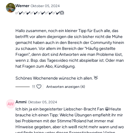
Die Übungen bilden insgesamt ein Ganzkörpertraining mit
Werner
Oktober 05, 2024
verschiedenen Schwerpunkten und sind somit die ideale
✅✔️✅✔️✅✔️✅✔️✅✔️✅✔️🙆
Grundlage für ein
schmerzfreies, gesundes
und
bewegliches
Leben.
Hallo zusammen, noch ein kleiner Tipp für Euch alle, das
betrifft vor allem diejenigen die sich bisher nicht die Mühe
Mach dir keine Sorgen, falls du mal einen Tag verpasst, denn die
gemacht haben auch in den Bereich der Community hinein
Übungseinheiten sind unabhängig voneinander. In der Kategorie
zu schauen. Vor allem im Bereich der "Häufig gestellte
“Vergangene Trainings des Tages”
findest du jederzeit
alle
Fragen", denn dort sind Antworten wie man Probleme löst,
vergangen Einheiten.
wenn z. Bsp. das Tagesvideo nicht abspielbar ist. Oder man
hat Fragen zum Abo, Kündigung.
Schönes Wochenende wünsche ich allen. 👋
11
Antworten anzeigen (4)
Ammi
Oktober 05, 2024
Ich bin ja ein begeisterter Liebscher-Bracht Fan 😀Heute
brauche ich einen Tipp: Welche Übungen empfiehlt ihr mir
bei Problemen mit der Stimme?Roland hat immer mal
HInweise gegeben, aber ich weiß nicht mehr wann und wo
und finde keine unter diesen Fragestichworten.Vielen