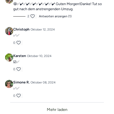
🤩✅✔️✅✔️✅✔️✅✔️✅✔️✅✔️ Guten Morgen!Danke! Tut so
gut nach dem anstrengenden Umzug.
2
Antworten anzeigen (1)
Christoph
Oktober 12, 2024
✅✅
0
Karsten
Oktober 10, 2024
☑️✅️
0
Simone R.
Oktober 08, 2024
✅✅
0
Mehr laden