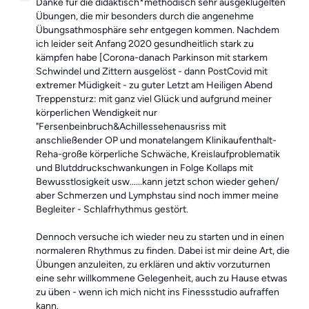
Danke für die didaktisch*methodisch sehr ausgeklügelten
Übungen, die mir besonders durch die angenehme
Übungsathmosphäre sehr entgegen kommen. Nachdem
ich leider seit Anfang 2020 gesundheitlich stark zu
kämpfen habe [Corona-danach Parkinson mit starkem
Schwindel und Zittern ausgelöst - dann PostCovid mit
extremer Müdigkeit - zu guter Letzt am Heiligen Abend
Treppensturz: mit ganz viel Glück und aufgrund meiner
körperlichen Wendigkeit nur
"Fersenbeinbruch&Achillessehenausriss mit
anschließender OP und monatelangem Klinikaufenthalt-
Reha-große körperliche Schwäche, Kreislaufproblematik
und Blutddruckschwankungen in Folge Kollaps mit
Bewusstlosigkeit usw......kann jetzt schon wieder gehen/
aber Schmerzen und Lymphstau sind noch immer meine
Begleiter - Schlafrhythmus gestört.
Dennoch versuche ich wieder neu zu starten und in einen
normaleren Rhythmus zu finden. Dabei ist mir deine Art, die
Übungen anzuleiten, zu erklären und aktiv vorzuturnen
eine sehr willkommene Gelegenheit, auch zu Hause etwas
zu üben - wenn ich mich nicht ins Finessstudio aufraffen
kann.