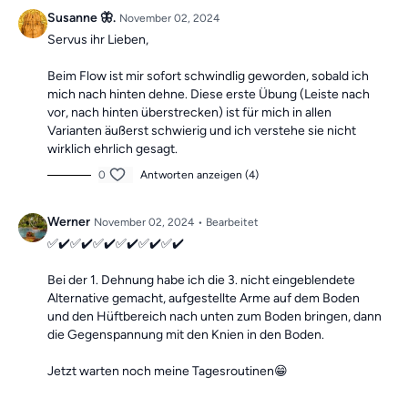
Die Übungen bilden insgesamt ein Ganzkörpertraining mit
Susanne 🦋.
November 02, 2024
verschiedenen Schwerpunkten und sind somit die ideale
Servus ihr Lieben,
Grundlage für ein
schmerzfreies, gesundes
und
bewegliches
Leben.
Beim Flow ist mir sofort schwindlig geworden, sobald ich
mich nach hinten dehne. Diese erste Übung (Leiste nach
vor, nach hinten überstrecken) ist für mich in allen
Mach dir keine Sorgen, falls du mal einen Tag verpasst, denn die
Varianten äußerst schwierig und ich verstehe sie nicht
Übungseinheiten sind unabhängig voneinander. In der Kategorie
wirklich ehrlich gesagt.
“Vergangene Trainings des Tages”
findest du jederzeit
alle
vergangen Einheiten.
0
Antworten anzeigen (4)
Werner
November 02, 2024
• Bearbeitet
✅✔️✅✔️✅✔️✅✔️✅✔️✅✔️
Bei der 1. Dehnung habe ich die 3. nicht eingeblendete
Alternative gemacht, aufgestellte Arme auf dem Boden
und den Hüftbereich nach unten zum Boden bringen, dann
die Gegenspannung mit den Knien in den Boden.
Jetzt warten noch meine Tagesroutinen😁