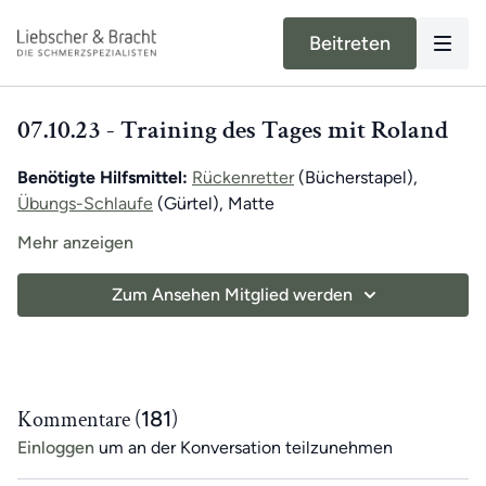
Beitreten
07.10.23 - Training des Tages mit Roland
Benötigte Hilfsmittel:
Rückenretter
(Bücherstapel),
Übungs-Schlaufe
(Gürtel), Matte
Mehr anzeigen
Körperbereich:
Oberer Rücken-Brustkorb, Unterer
Rücken-Bauch
Zum Ansehen Mitglied werden
Unser moderner Alltag kann unsere Bewegung stark
einschränken. Dadurch können in Muskeln und
Fasziengewebe Verkürzungen auftreten, die Schmerzen
verursachen können. Unser exklusives Training des Tages
Kommentare (
181
)
für App-Mitglieder hilft,
einseitige Bewegungen
Einloggen
um an der Konversation teilzunehmen
auszugleichen
und das
tägliche Training
zu unterstützen.