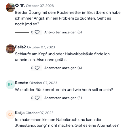
Jeden Tag
erwartet dich ein
7-minütiges Übungsvideo
🌻 🧚.
Oktober 07, 2023
mit Roland
. Als
Wochen-Highlight
gibt es
sonntags ein
Bei der Übung mit dem Rückenretter im Brustbereich habe
30-minütiges Training
, um dich motiviert zu halten!
ich immer Angst, mir ein Problem zu züchten. Geht es
noch jmd so?
Die Übungen bilden insgesamt ein Ganzkörpertraining mit
0
Antworten anzeigen (6)
verschiedenen Schwerpunkten und sind somit die ideale
Grundlage für ein
schmerzfreies,
Bella2
Oktober 07, 2023
gesundes
und
bewegliches Leben.
Schlaufe am Kopf und oder Halswirbelsäule finde ich
unheimlich. Also ohne geübt.
0
Antworten anzeigen (4)
Mach dir keine Sorgen, falls du mal einen Tag verpasst,
denn die Übungseinheiten sind unabhängig voneinander.
Renate
Oktober 07, 2023
In der Kategorie
“Vergangene Trainings des
Wo soll der Rückenretter hin und wie hoch soll er sein?
Tages”
findest du jederzeit
alle vergangen Einheiten.
0
Antworten anzeigen (3)
Katja
Oktober 07, 2023
Ich habe einen kleinen Nabelbruch und kann die
„Kniestandübung“ nicht machen. Gibt es eine Alternative?