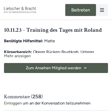
Beitreten
10.11.23 - Training des Tages mit Roland
Benötigte Hilfsmittel:
Matte
Körperbereich:
Oberer Rücken-Brustkorb, Unterer
Mehr anzeigen
Rücken-Bauch
Zum Ansehen Mitglied werden
Unser moderner Alltag kann unsere Bewegung stark
einschränken. Dadurch können in Muskeln und
Fasziengewebe Verkürzungen auftreten, die Schmerzen
verursachen können. Unser exklusives Training des Tages
für App-Mitglieder hilft,
einseitige Bewegungen
Kommentare (
258
)
auszugleichen
und das
tägliche Training
zu unterstützen.
Einloggen
um an der Konversation teilzunehmen
Jeden Tag
erwartet dich ein
7-minütiges Übungsvideo