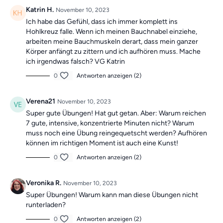
mit Roland
. Als
Wochen-Highlight
gibt es
sonntags ein
Katrin H.
November 10, 2023
30-minütiges Training
, um dich motiviert zu halten!
Ich habe das Gefühl, dass ich immer komplett ins
Hohlkreuz falle. Wenn ich meinen Bauchnabel einziehe,
Die Übungen bilden insgesamt ein Ganzkörpertraining mit
arbeiten meine Bauchmuskeln derart, dass mein ganzer
Körper anfängt zu zittern und ich aufhören muss. Mache
verschiedenen Schwerpunkten und sind somit die ideale
ich irgendwas falsch? VG Katrin
Grundlage für ein
schmerzfreies,
0
Antworten anzeigen (2)
gesundes
und
bewegliches Leben.
Verena21
November 10, 2023
Mach dir keine Sorgen, falls du mal einen Tag verpasst,
Super gute Übungen! Hat gut getan. Aber: Warum reichen
denn die Übungseinheiten sind unabhängig voneinander.
7 gute, intensive, konzentrierte Minuten nicht? Warum
muss noch eine Übung reingequetscht werden? Aufhören
In der Kategorie
“Vergangene Trainings des
können im richtigen Moment ist auch eine Kunst!
Tages”
findest du jederzeit
alle vergangen Einheiten.
0
Antworten anzeigen (2)
Veronika R.
November 10, 2023
Super Übungen! Warum kann man diese Übungen nicht
runterladen?
0
Antworten anzeigen (2)