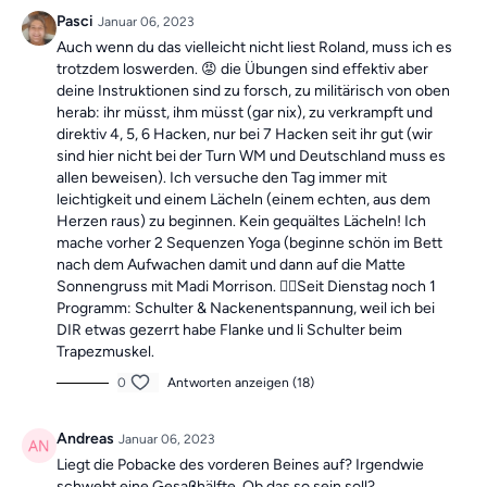
"Vergangene Trainings des Tages".
Pasci
Januar 06, 2023
Auch wenn du das vielleicht nicht liest Roland, muss ich es
trotzdem loswerden. 😡 die Übungen sind effektiv aber
deine Instruktionen sind zu forsch, zu militärisch von oben
herab: ihr müsst, ihm müsst (gar nix), zu verkrampft und
direktiv 4, 5, 6 Hacken, nur bei 7 Hacken seit ihr gut (wir
sind hier nicht bei der Turn WM und Deutschland muss es
allen beweisen). Ich versuche den Tag immer mit
leichtigkeit und einem Lächeln (einem echten, aus dem
Herzen raus) zu beginnen. Kein gequältes Lächeln! Ich
mache vorher 2 Sequenzen Yoga (beginne schön im Bett
nach dem Aufwachen damit und dann auf die Matte
Sonnengruss mit Madi Morrison. 🧘‍♀️Seit Dienstag noch 1
Programm: Schulter & Nackenentspannung, weil ich bei
DIR etwas gezerrt habe Flanke und li Schulter beim
Trapezmuskel.
0
Antworten anzeigen (18)
Andreas
Januar 06, 2023
Liegt die Pobacke des vorderen Beines auf? Irgendwie
schwebt eine Gesaßhälfte. Ob das so sein soll?