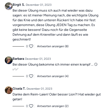
mit Roland
. Als
Wochen-Highlight
gibt es
sonntags ein
Birgit S.
Dezember 01, 2023
30-minütiges Training
, um dich motiviert zu halten!
Bei dieser Übung muss ich auch mal wieder was dazu
sagen: es ist meiner Meinung nach, die wichtigste Übung
Die Übungen bilden insgesamt ein Ganzkörpertraining mit
für das Knie und den unteren Rücken! Ich habe mir fest
vorgenommen, diese Übung JEDEN Tag zu machen. Es
verschiedenen Schwerpunkten und sind somit die ideale
gibt keine bessere! Dazu noch für die Gegenseite
Grundlage für ein
schmerzfreies,
Dehnung auf dem Knieretter und dann läuft es wie
gesundes
und
bewegliches Leben.
geschmiert!
0
Antworten anzeigen (8)
Mach dir keine Sorgen, falls du mal einen Tag verpasst,
Barbara
Dezember 01, 2023
denn die Übungseinheiten sind unabhängig voneinander.
Bei dieser Übung bekomme ich immer einen krampf ... 🙄
In der Kategorie
“Vergangene Trainings des
✅️✅️
Tages”
findest du jederzeit
alle vergangen Einheiten.
0
Antworten anzeigen (4)
Gisela T.
Dezember 01, 2023
Danke dem Reim-Laien! Oder besser Lion?! Hat wieder gut
getan!
0
Antworten anzeigen (2)