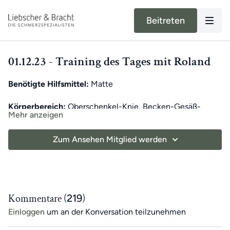
Beitreten
01.12.23 - Training des Tages mit Roland
Benötigte Hilfsmittel:
Matte
Körperbereich:
Oberschenkel-Knie, Becken-Gesäß-
Mehr anzeigen
Hüfte
Zum Ansehen Mitglied werden
Unser moderner Alltag kann unsere Bewegung stark
einschränken. Dadurch können in Muskeln und
Fasziengewebe Verkürzungen auftreten, die Schmerzen
verursachen können. Unser exklusives Training des Tages
für App-Mitglieder hilft,
einseitige Bewegungen
Kommentare (
219
)
auszugleichen
und das
tägliche Training
zu unterstützen.
Einloggen
um an der Konversation teilzunehmen
Jeden Tag
erwartet dich ein
7-minütiges Übungsvideo