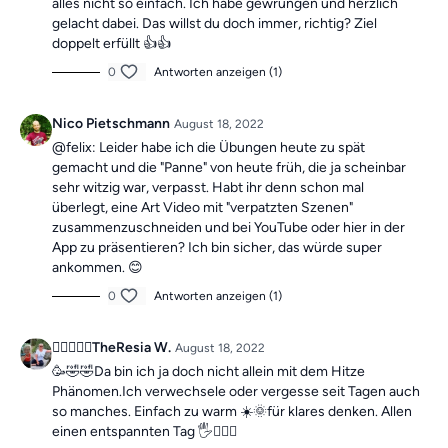
alles nicht so einfach. Ich habe gewrungen und herzlich
gelacht dabei. Das willst du doch immer, richtig? Ziel
doppelt erfüllt 👍👍
0
Antworten anzeigen (1)
Nico Pietschmann
August 18, 2022
@felix: Leider habe ich die Übungen heute zu spät
gemacht und die "Panne" von heute früh, die ja scheinbar
sehr witzig war, verpasst. Habt ihr denn schon mal
überlegt, eine Art Video mit "verpatzten Szenen"
zusammenzuschneiden und bei YouTube oder hier in der
App zu präsentieren? Ich bin sicher, das würde super
ankommen. 😊
0
Antworten anzeigen (1)
🚴‍♀️🧎🏼‍♀️TheResia W.
August 18, 2022
🥳🤣🤣Da bin ich ja doch nicht allein mit dem Hitze
Phänomen.Ich verwechsele oder vergesse seit Tagen auch
so manches. Einfach zu warm ☀️🌞für klares denken. Allen
einen entspannten Tag 🖐🙋🏼‍♀️