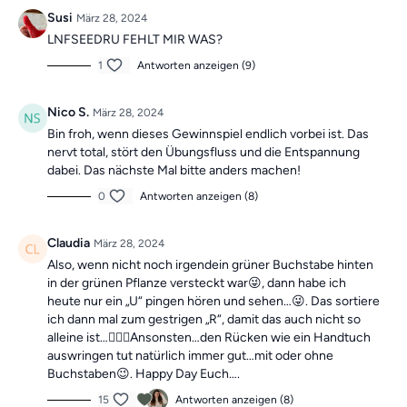
Susi
März 28, 2024
1.
Eine lebenslange Mitgliedschaft
- mit einem Wert von 795€,
LNFSEEDRU FEHLT MIR WAS?
könnt ihr damit auf Lebenszeit von all unseren Angeboten der App
profitieren.
1
Antworten anzeigen (9)
2.
Eine Jahresmitgliedschaft
- im Wert von 239,40€, könnt ihr ein
Nico S.
März 28, 2024
ganzes Jahr lang unser umfangreiches Programm genießen.
Bin froh, wenn dieses Gewinnspiel endlich vorbei ist. Das
nervt total, stört den Übungsfluss und die Entspannung
3.
Ein Rückenpaket
bestehend aus unserem Rückenretter, einer
dabei. Das nächste Mal bitte anders machen!
Übungsschlaufe und einem Faszien-Set im Wert von 139,85 €, um
eure Rückengesundheit zu fördern.
0
Antworten anzeigen (8)
Viel Spaß beim Üben & Sammeln! 🐇💐
Claudia
März 28, 2024
Also, wenn nicht noch irgendein grüner Buchstabe hinten
in der grünen Pflanze versteckt war😜, dann habe ich
heute nur ein „U“ pingen hören und sehen…😜. Das sortiere
Unser moderner Alltag kann unsere Bewegung stark
ich dann mal zum gestrigen „R“, damit das auch nicht so
einschränken. Dadurch können in Muskeln und Fasziengewebe
alleine ist…🤷🏽‍♀️Ansonsten…den Rücken wie ein Handtuch
Verkürzungen auftreten, die Schmerzen verursachen können.
auswringen tut natürlich immer gut…mit oder ohne
Unser exklusives Training des Tages für App-Mitglieder
Buchstaben😉. Happy Day Euch….
hilft,
einseitige Bewegungen auszugleichen
und das
tägliche
Training
zu unterstützen.
15
Antworten anzeigen (8)