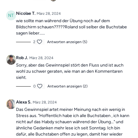
Jeden Tag
erwartet dich ein
7-minütiges Übungsvideo mit
Nicolae T.
März 28, 2024
Roland
. Als
Wochen-Highlight
gibt es
sonntags ein 30-minütiges
Training
, um dich motiviert zu halten!
wie sollte man während der Übung noch auf dem
Bildschirm schauen?????Roland soll selber die Buchstabe
Die Übungen bilden insgesamt ein Ganzkörpertraining mit
sagen lieber......
verschiedenen Schwerpunkten und sind somit die ideale
2
Antworten anzeigen (5)
Grundlage für ein
schmerzfreies, gesundes
und
bewegliches
Leben.
Rob J.
März 28, 2024
Sorry, aber das Gewinnspiel stört den Fluss und ist auch
Mach dir keine Sorgen, falls du mal einen Tag verpasst, denn die
wohl zu schwer geraten, wie man an den Kommentaren
Übungseinheiten sind unabhängig voneinander. In der
sieht.
Kategorie
“Vergangene Trainings des Tages”
findest du
0
Antworten anzeigen (2)
jederzeit
alle vergangen Einheiten.
Alexa S.
März 28, 2024
Das Gewinnspiel artet meiner Meinung nach ein wenig in
Stress aus. "Hoffentlich habe ich alle Buchstaben , ich kann
nicht auf das Habdy schauen während der Übung..." und
ähnliche Gedanken mehr lese ich seit Sonntag. Ich bin
dafür, alle Buchstaben offen zu legen, damit hier wieder