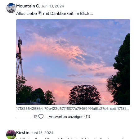
Mountain C.
Juni 13, 2024
Die Übungen bilden insgesamt ein Ganzkörpertraining mit
Alles Liebe 💐 mit Dankbarkeit im Blick….
verschiedenen Schwerpunkten und sind somit die ideale
Grundlage für ein
schmerzfreies, gesundes
und
bewegliches
Leben.
Mach dir keine Sorgen, falls du mal einen Tag verpasst, denn die
Übungseinheiten sind unabhängig voneinander. In der Kategorie
“Vergangene Trainings des Tages”
findest du jederzeit
alle
vergangen Einheiten.
1718256425864_70b422d577f6377b79469f44a6fa27d6_exif.1718256426.jpg
17
Antworten anzeigen (11)
Kirstin
Juni 13, 2024