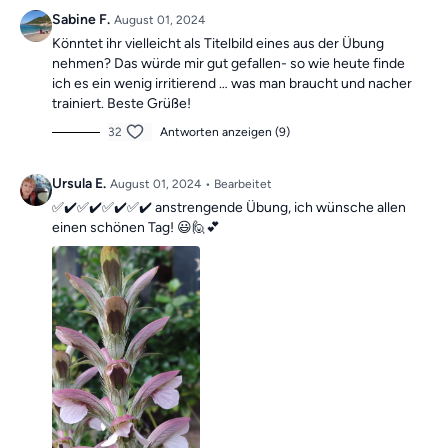
Die Übungen bilden insgesamt ein Ganzkörpertraining mit
Sabine F.
August 01, 2024
verschiedenen Schwerpunkten und sind somit die ideale
Könntet ihr vielleicht als Titelbild eines aus der Übung
Grundlage für ein
schmerzfreies, gesundes
und
bewegliches
nehmen? Das würde mir gut gefallen- so wie heute finde
Leben.
ich es ein wenig irritierend … was man braucht und nacher
trainiert. Beste Grüße!
Mach dir keine Sorgen, falls du mal einen Tag verpasst, denn die
32
Antworten anzeigen (9)
Übungseinheiten sind unabhängig voneinander. In der Kategorie
“Vergangene Trainings des Tages”
findest du jederzeit
alle
Ursula E.
August 01, 2024
• Bearbeitet
vergangen Einheiten.
✅✔️✅✔️✅✔️✅✔️ anstrengende Übung, ich wünsche allen
einen schönen Tag! 😃🙋💕