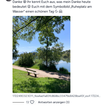
Danke 🤩 Ihr kennt Euch aus, was mein Danke heute
bedeutet 😜 Euch mit dem Symbolbild „Ruheplatz am
Wasser“ einen schönen Tag 💦 🤗
1722490323011_fea4ad1a83fc868bc33479e8428ba45f_exif.1722490323.jpg
13
Antworten anzeigen (3)