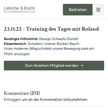
Beitreten
23.11.22 - Training des Tages mit Roland
Benötigte Hilfsmittel:
Übungs-Schlaufe
(Gürtel)
Körperbereich
: Schultern, Unterer Rücken-Bauch
Unser moderner Alltag schränkt unsere Bewegung stark ein.
Dadurch verkürzt ein Großteil unseres Muskel- und
Mehr anzeigen
Fasziengewebes, was der Grund für die allermeisten Schmerzen
ist. Um diese
Von Montag bis Samstag erwartet dich
einseitigen Bewegungen auszugleichen
täglich
ein neues
und dich
7-
Zum Ansehen Mitglied werden
beim täglichen Üben zu unterstützen, gibt es
minütiges Übungsvideo.
Als
Wochen-Highlight
exklusiv für App-
gibt es
jeden
Mitglieder
Sonntag
ein 30-minütiges Training mit Roland. So bleibst du
das
Training des Tages
.
motiviert!
Die Übungen sind insgesamt ein Ganzkörper-Training mit jeweils
unterschiedlichen Schwerpunkten und somit die
ideale Grundlage
für dein schmerzfreies, gesundes und bewegliches Leben
.
Das Beste: Die Übungseinheiten sind
unabhängig voneinander
.
Kommentare (
213
)
Falls du also mal ein Training verpasst, machst du einfach am
Einloggen
um an der Konversation teilzunehmen
nächsten Tag mit dem neuen Training weiter. Du findest alle
vergangenen Übungseinheiten
immer in der
Kategorie