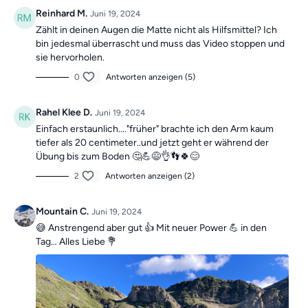
Die Übungen bilden insgesamt ein Ganzkörpertraining mit
Reinhard M.
Juni 19, 2024
verschiedenen Schwerpunkten und sind somit die ideale
Zählt in deinen Augen die Matte nicht als Hilfsmittel? Ich
Grundlage für ein
schmerzfreies, gesundes
und
bewegliches
bin jedesmal überrascht und muss das Video stoppen und
Leben.
sie hervorholen.
0
Antworten anzeigen (5)
Mach dir keine Sorgen, falls du mal einen Tag verpasst, denn die
Übungseinheiten sind unabhängig voneinander. In der Kategorie
Rahel Klee D.
Juni 19, 2024
“Vergangene Trainings des Tages”
findest du jederzeit
alle
Einfach erstaunlich...."früher" brachte ich den Arm kaum
vergangen Einheiten.
tiefer als 20 centimeter..und jetzt geht er während der
Übung bis zum Boden 🤔💪😅👌👣🍀😊
2
Antworten anzeigen (2)
Mountain C.
Juni 19, 2024
😅 Anstrengend aber gut 👍 Mit neuer Power 💪 in den
Tag… Alles Liebe 💐