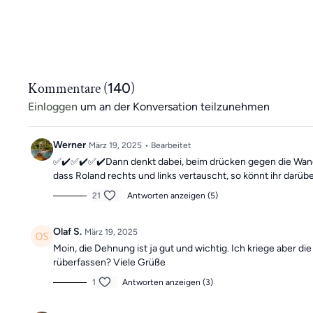
Kommentare (
140
)
Einloggen
um an der Konversation teilzunehmen
Werner
März 19, 2025
• Bearbeitet
✅✔️✅✔️✅✔️Dann denkt dabei, beim drücken gegen die Wand, 
dass Roland rechts und links vertauscht, so könnt ihr darü
21
Antworten anzeigen (5)
Olaf S.
März 19, 2025
Moin, die Dehnung ist ja gut und wichtig. Ich kriege aber 
rüberfassen? Viele Grüße
1
Antworten anzeigen (3)