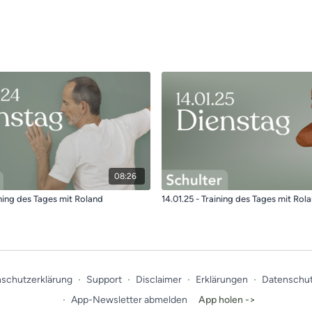
08:26
ining des Tages mit Roland
14.01.25 - Training des Tages mit Rol
schutzerklärung
∙
Support
∙
Disclaimer
∙
Erklärungen
∙
Datenschut
∙
App-Newsletter abmelden
App holen ->