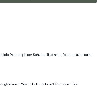
lls du mal einen Tag verpasst, denn die Übungseinheiten sind
In der Kategorie
“Vergangene Trainings des Tages”
findest du
Einheiten.
d die Dehnung in der Schulter lässt nach. Rechnet auch damit,
gebeugten Arms. Was soll ich machen? Hinter dem Kopf