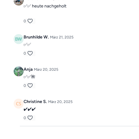
✅✅ heute nachgeholt
0
Brunhilde W.
März 21, 2025
✅✅
0
Anja
März 20, 2025
✅✅🌺
0
Christine S.
März 20, 2025
✔️✔️✔️
0