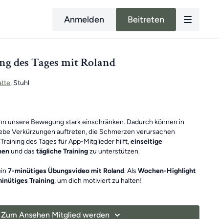
Anmelden
Beitreten
ing des Tages mit Roland
tte
, Stuhl
ann unsere Bewegung stark einschränken. Dadurch können in
be Verkürzungen auftreten, die Schmerzen verursachen
Training des Tages für App-Mitglieder hilft,
einseitige
hen
und das
tägliche Training
zu unterstützen.
ein
7-minütiges Übungsvideo mit Roland
. Als
Wochen-Highlight
inütiges Training
, um dich motiviert zu halten!
esamt ein Ganzkörpertraining mit verschiedenen Schwerpunkten
 Grundlage für ein
schmerzfreies, gesundes
und
bewegliches
Zum Ansehen Mitglied werden