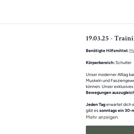
19.03.25 - Train
Benötigte Hilfsmittel:
Ma
Körperbereich:
Schulter
Unser moderner Alltag k
Muskeln und Fasziengewe
können. Unser exklusives 
Bewegungen auszugleic
Jeden Tag
erwartet dich 
gibt es
sonntags ein 30-m
Mehr anzeigen
Die Übungen bilden insg
und sind somit die ideale