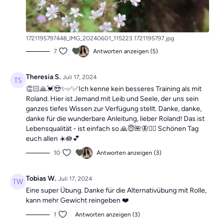
1721195797448_IMG_20240601_115223.1721195797.jpg
7
Antworten anzeigen (5)
Theresia S.
Juli 17, 2024
👏🏻🙏💓😍✨✅✅Ich kenne kein besseres Training als mit
Roland. Hier ist Jemand mit Leib und Seele, der uns sein
ganzes tiefes Wissen zur Verfügung stellt. Danke, danke,
danke für die wunderbare Anleitung, lieber Roland! Das ist
Lebensqualität - ist einfach so 🙏😇🌺🦋🧚‍♀️ Schönen Tag
euch allen ☀️🪷💕
10
Antworten anzeigen (3)
Tobias W.
Juli 17, 2024
Eine super Übung. Danke für die Alternativübung mit Rolle,
kann mehr Gewicht reingeben ❤️
1
Antworten anzeigen (3)