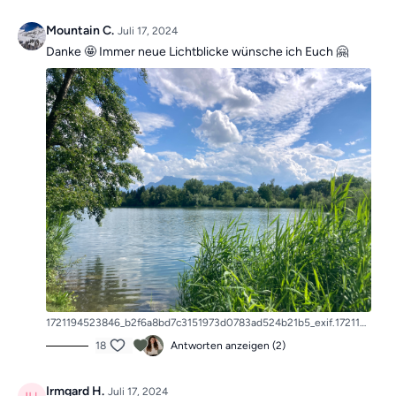
Mountain C.
Juli 17, 2024
Danke 🤩 Immer neue Lichtblicke wünsche ich Euch 🤗
1721194523846_b2f6a8bd7c3151973d0783ad524b21b5_exif.1721194524.jpg
18
Antworten anzeigen (2)
Irmgard H.
Juli 17, 2024