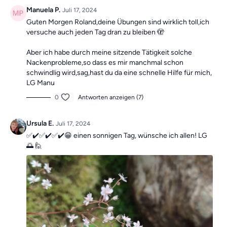
Die Übungen bilden insgesamt ein Ganzkörpertraining mit
Manuela P.
Juli 17, 2024
verschiedenen Schwerpunkten und sind somit die ideale
Guten Morgen Roland,deine Übungen sind wirklich toll,ich
Grundlage für ein
schmerzfreies, gesundes
und
bewegliches
versuche auch jeden Tag dran zu bleiben 🫣
Leben.
Aber ich habe durch meine sitzende Tätigkeit solche
Nackenprobleme,so dass es mir manchmal schon
Mach dir keine Sorgen, falls du mal einen Tag verpasst, denn die
schwindlig wird,sag,hast du da eine schnelle Hilfe für mich,
Übungseinheiten sind unabhängig voneinander. In der Kategorie
LG Manu
“Vergangene Trainings des Tages”
findest du jederzeit
alle
vergangen Einheiten.
0
Antworten anzeigen (7)
Ursula E.
Juli 17, 2024
✅✔️✅✔️✅✔️😁 einen sonnigen Tag, wünsche ich allen! LG
🌅 🙋