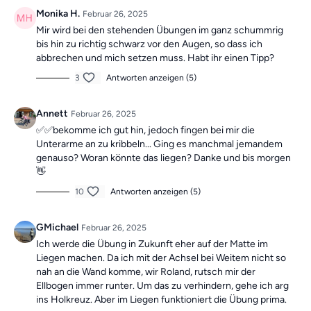
Die Übungen bilden insgesamt ein Ganzkörpertraining mit
Monika H.
Februar 26, 2025
verschiedenen Schwerpunkten und sind somit die ideale
Mir wird bei den stehenden Übungen im ganz schummrig
Grundlage für ein
schmerzfreies, gesundes
und
bewegliches
bis hin zu richtig schwarz vor den Augen, so dass ich
Leben.
abbrechen und mich setzen muss. Habt ihr einen Tipp?
Mach dir keine Sorgen, falls du mal einen Tag verpasst, denn die
Übungseinheiten sind unabhängig voneinander. In der Kategorie
3
Antworten anzeigen (5)
“Vergangene Trainings des Tages”
findest du jederzeit
alle
vergangen Einheiten.
Annett
Februar 26, 2025
✅️✅️bekomme ich gut hin, jedoch fingen bei mir die
Unterarme an zu kribbeln... Ging es manchmal jemandem
genauso? Woran könnte das liegen? Danke und bis morgen
👋
10
Antworten anzeigen (5)
GMichael
Februar 26, 2025
Ich werde die Übung in Zukunft eher auf der Matte im
Liegen machen. Da ich mit der Achsel bei Weitem nicht so
nah an die Wand komme, wir Roland, rutsch mir der
Ellbogen immer runter. Um das zu verhindern, gehe ich arg
ins Holkreuz. Aber im Liegen funktioniert die Übung prima.