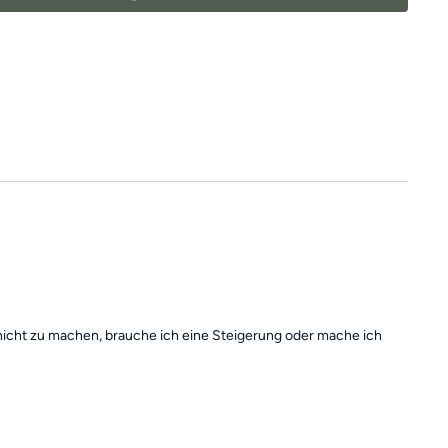
Übungseinheiten
immer in der
Kategorie "Vergangene Trainings
 nicht zu machen, brauche ich eine Steigerung oder mache ich