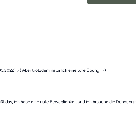
findest alle
vergangenen 
des Tages".
5.2022) ;-) Aber trotzdem natürlich eine tolle Übung! :-)
ißt das, ich habe eine gute Beweglichkeit und ich brauche die Dehnung