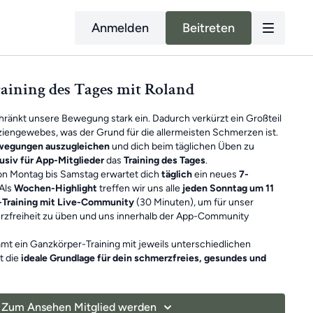
Anmelden
Beitreten
raining des Tages mit Roland
hränkt unsere Bewegung stark ein. Dadurch verkürzt ein Großteil
iengewebes, was der Grund für die allermeisten Schmerzen ist.
ewegungen auszugleichen
und dich beim täglichen Üben zu
usiv für App-Mitglieder
das
Training des Tages
.
Von Montag bis Samstag erwartet dich
täglich
ein neues
7-
Als
Wochen-Highlight
treffen wir uns alle
jeden Sonntag um 11
-Training mit Live-Community
(30 Minuten), um für unser
zfreiheit zu üben und uns innerhalb der App-Community
mt ein Ganzkörper-Training mit jeweils unterschiedlichen
t die
ideale Grundlage für dein schmerzfreies, gesundes und
nheiten sind
unabhängig voneinander
. Falls du also mal ein
 du einfach am nächsten Tag mit dem neuen Training weiter. Du
Zum Ansehen Mitglied werden