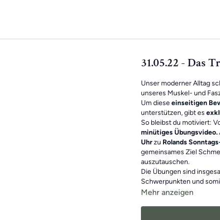
31.05.22 - Das T
Unser moderner Alltag sc
unseres Muskel- und Fasz
Um diese
einseitigen B
unterstützen, gibt es
exkl
So bleibst du motiviert: 
minütiges Übungsvideo.
Uhr
zu
Rolands Sonntags
gemeinsames Ziel Schmer
auszutauschen.
Die Übungen sind insgesa
Schwerpunkten und somi
bewegliches Leben
.
Mehr anzeigen
Das Beste: Die Übungsei
Training verpasst, machst