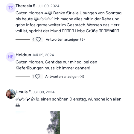
Die Übungen bilden insgesamt ein Ganzkörpertraining mit
Theresia S.
Juli 09, 2024
verschiedenen Schwerpunkten und sind somit die ideale
Guten Morgen ☀️😊 Danke für alle Übungen von Sonntag
Grundlage für ein
schmerzfreies, gesundes
und
bewegliches
bis heute 😊✅✅✅✅ Ich mache alles mit in der Reha und
Leben.
gebe Infos gerne weiter im Gespräch. Wessen das Herz
voll ist, spricht der Mund 👍🏻😍🌸😉 Liebe Grüße 🙋🏼‍♀️🌸🕊️🧚‍♀️
Mach dir keine Sorgen, falls du mal einen Tag verpasst, denn die
4
Antworten anzeigen (5)
Übungseinheiten sind unabhängig voneinander. In der Kategorie
“Vergangene Trainings des Tages”
findest du jederzeit
alle
Heidrun
Juli 09, 2024
vergangen Einheiten.
Guten Morgen. Geht das nur mir so: bei den
Kieferübungen muss ich immer gähnen!
1
Antworten anzeigen (4)
Ursula E.
Juli 09, 2024
✅✔️✅✔️👍 🙋 einen schönen Dienstag, wünsche ich allen!
🌅