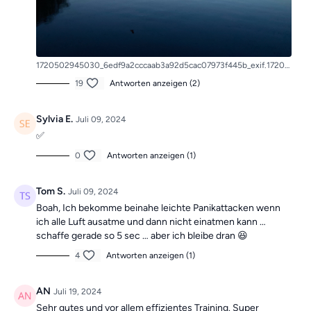
1720502945030_6edf9a2cccaab3a92d5cac07973f445b_exif.1720502945.jpg
19
Antworten anzeigen (2)
Sylvia E.
Juli 09, 2024
✅️
0
Antworten anzeigen (1)
Tom S.
Juli 09, 2024
Boah, Ich bekomme beinahe leichte Panikattacken wenn
ich alle Luft ausatme und dann nicht einatmen kann …
schaffe gerade so 5 sec … aber ich bleibe dran 😆
4
Antworten anzeigen (1)
AN
Juli 19, 2024
Sehr gutes und vor allem effizientes Training. Super