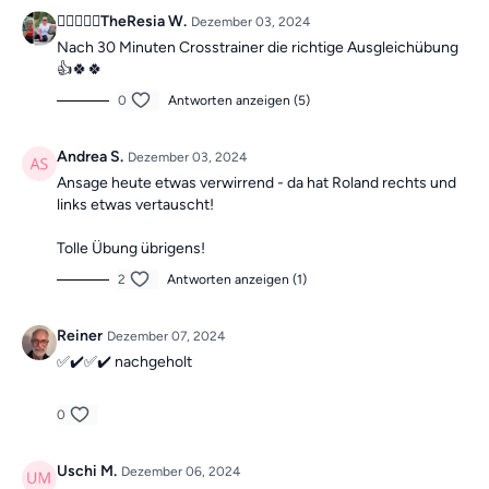
Die Übungen bilden insgesamt ein Ganzkörpertraining mit
🚴‍♀️🧎🏼‍♀️TheResia W.
Dezember 03, 2024
verschiedenen Schwerpunkten und sind somit die ideale
Nach 30 Minuten Crosstrainer die richtige Ausgleichübung
Grundlage für ein
schmerzfreies, gesundes
und
bewegliches
👍🍀🍀
Leben.
0
Antworten anzeigen (5)
Mach dir keine Sorgen, falls du mal einen Tag verpasst, denn die
Andrea S.
Dezember 03, 2024
Übungseinheiten sind unabhängig voneinander. In der Kategorie
Ansage heute etwas verwirrend - da hat Roland rechts und
“Vergangene Trainings des Tages”
findest du jederzeit
alle
links etwas vertauscht!
vergangen Einheiten.
Tolle Übung übrigens!
2
Antworten anzeigen (1)
Reiner
Dezember 07, 2024
✅✔️✅✔️ nachgeholt
0
Uschi M.
Dezember 06, 2024