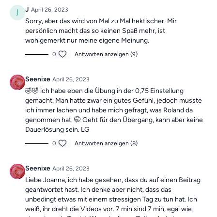
motiviert!
J
April 26, 2023
Sorry, aber das wird von Mal zu Mal hektischer. Mir
Die Übungen sind insgesamt ein Ganzkörper-Training mit jeweils
persönlich macht das so keinen Spaß mehr, ist
unterschiedlichen Schwerpunkten und somit die
ideale Grundlage
wohlgemerkt nur meine eigene Meinung.
für dein schmerzfreies, gesundes und bewegliches Leben
.
0
Antworten anzeigen (9)
Das Beste: Die Übungseinheiten sind
unabhängig voneinander
.
Falls du also mal ein Training verpasst, machst du einfach am
Seenixe
April 26, 2023
nächsten Tag mit dem neuen Training weiter. Du findest alle
🤣🤣 ich habe eben die Übung in der 0,75 Einstellung
vergangenen Übungseinheiten
immer in der
Kategorie
gemacht. Man hatte zwar ein gutes Gefühl, jedoch musste
"Vergangene Trainings des Tages".
ich immer lachen und habe mich gefragt, was Roland da
genommen hat. 🤭 Geht für den Übergang, kann aber keine
Du hast noch keine Hilfsmittel?
Dauerlösung sein. LG
Als App-Mitglied sparst du immer 10 % auf unsere Hilfsmittel im
Shop mit dem Code APP23
0
Antworten anzeigen (8)
>>Hier geht's zum Shop<<
Seenixe
April 26, 2023
Liebe Joanna, ich habe gesehen, dass du auf einen Beitrag
geantwortet hast. Ich denke aber nicht, dass das
unbedingt etwas mit einem stressigen Tag zu tun hat. Ich
weiß, ihr dreht die Videos vor. 7 min sind 7 min, egal wie