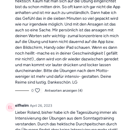
hektisch. Kaum hat man sich auf die Übung eingerichtet
bist du schon mitten drin. So oft kann ich gar nicht die App
anhalten und ist mir auch zu umständlich. Dann habe ich
das Gefühl das in die sieben Minuten so viel gepackt wird
wie nur irgendwie möglich. Und mit den Ansagen ist das
auch so eine Sache. Mir persönlich ist das ansagen mit
deinen Worten sehr wichtig- zumal konzentriere ich mich
auf die Übung und kann nicht dauernd auf die App bzw.
den Bildschirm, Handy oder iPad schauen. Wenn es dann
noch heißt -mache es in deiner Geschwindigkeit ( gefällt
mir nicht!) , dann wird von dir wieder dazwischen geredet
und man kommt vor lauter drücken und locker lassen
durcheinander. Bitte die Übungen nach dem Motto-
weniger ist mehr und dafür intensiv- gestalten. Deine
Reime sind lustig. Dankeschön. LG
0
Antworten anzeigen (4)
elfhelm
April 26, 2023
Lieber Roland, bisher habe ich die Tagesübung immer als
Intensivierung der Übungen aus dem Sonntagstraining
verstanden. Durch das hektische Durchpeitschen durch
die Übungen findet aber keine Intensivierung mehr statt!