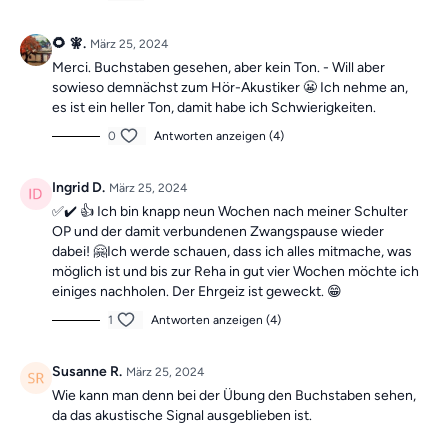
Jeden Tag
erwartet dich ein
7-minütiges Übungsvideo mit
Roland
. Als
Wochen-Highlight
gibt es
sonntags ein 30-minütiges
🌻 🧚.
März 25, 2024
Training
, um dich motiviert zu halten!
Merci. Buchstaben gesehen, aber kein Ton. - Will aber
Die Übungen bilden insgesamt ein Ganzkörpertraining mit
sowieso demnächst zum Hör-Akustiker 😬 Ich nehme an,
verschiedenen Schwerpunkten und sind somit die ideale
es ist ein heller Ton, damit habe ich Schwierigkeiten.
Grundlage für ein
schmerzfreies, gesundes
und
bewegliches
0
Antworten anzeigen (4)
Leben.
Ingrid D.
März 25, 2024
Mach dir keine Sorgen, falls du mal einen Tag verpasst, denn die
✅✔️ 👍 Ich bin knapp neun Wochen nach meiner Schulter
Übungseinheiten sind unabhängig voneinander. In der
OP und der damit verbundenen Zwangspause wieder
Kategorie
“Vergangene Trainings des Tages”
findest du
dabei! 🤗Ich werde schauen, dass ich alles mitmache, was
jederzeit
alle vergangen Einheiten.
möglich ist und bis zur Reha in gut vier Wochen möchte ich
einiges nachholen. Der Ehrgeiz ist geweckt. 😁
1
Antworten anzeigen (4)
Susanne R.
März 25, 2024
Wie kann man denn bei der Übung den Buchstaben sehen,
da das akustische Signal ausgeblieben ist.