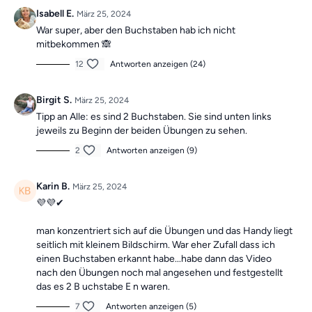
Isabell E.
März 25, 2024
1.
Eine lebenslange Mitgliedschaft
- mit einem Wert von 795€,
War super, aber den Buchstaben hab ich nicht
könnt ihr damit auf Lebenszeit von all unseren Angeboten der App
mitbekommen 🙈
profitieren.
12
Antworten anzeigen (24)
2.
Eine Jahresmitgliedschaft
- im Wert von 239,40€, könnt ihr ein
ganzes Jahr lang unser umfangreiches Programm genießen.
Birgit S.
März 25, 2024
Tipp an Alle: es sind 2 Buchstaben. Sie sind unten links
3.
Ein Rückenpaket
bestehend aus unserem Rückenretter, einer
jeweils zu Beginn der beiden Übungen zu sehen.
Übungsschlaufe und einem Faszien-Set im Wert von 139,85 €, um
eure Rückengesundheit zu fördern.
2
Antworten anzeigen (9)
Viel Spaß beim Üben & Sammeln! 🐇💐
Karin B.
März 25, 2024
💜💜✔
Unser moderner Alltag kann unsere Bewegung stark
man konzentriert sich auf die Übungen und das Handy liegt
einschränken. Dadurch können in Muskeln und Fasziengewebe
seitlich mit kleinem Bildschirm. War eher Zufall dass ich
Verkürzungen auftreten, die Schmerzen verursachen können.
einen Buchstaben erkannt habe...habe dann das Video
Unser exklusives Training des Tages für App-Mitglieder
nach den Übungen noch mal angesehen und festgestellt
hilft,
einseitige Bewegungen auszugleichen
und das
tägliche
das es 2 B uchstabe E n waren.
Training
zu unterstützen.
7
Antworten anzeigen (5)