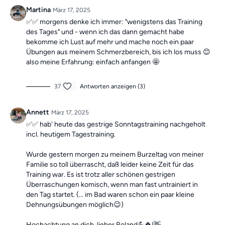
Die Übungen bilden insgesamt ein Ganzkörpertraining mit
Martina
März 17, 2025
verschiedenen Schwerpunkten und sind somit die ideale
✅✅ morgens denke ich immer: "wenigstens das Training
Grundlage für ein
schmerzfreies, gesundes
und
bewegliches
des Tages" und - wenn ich das dann gemacht habe
Leben.
bekomme ich Lust auf mehr und mache noch ein paar
Mach dir keine Sorgen, falls du mal einen Tag verpasst, denn die
Übungen aus meinem Schmerzbereich, bis ich los muss 😊
Übungseinheiten sind unabhängig voneinander. In der Kategorie
also meine Erfahrung: einfach anfangen 🤩
“Vergangene Trainings des Tages”
findest du jederzeit
alle
vergangen Einheiten.
37
Antworten anzeigen (3)
Annett
März 17, 2025
✅️✅️ hab' heute das gestrige Sonntagstraining nachgeholt
incl. heutigem Tagestraining.
Wurde gestern morgen zu meinem Burzeltag von meiner
Familie so toll überrascht, daß leider keine Zeit für das
Training war. Es ist trotz aller schönen gestrigen
Überraschungen komisch, wenn man fast untrainiert in
den Tag startet. (... im Bad waren schon ein paar kleine
Dehnungsübungen möglich😉)
Hochachtung an dich, lieber Roland💪🍀!👋