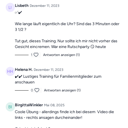
30-minütiges Training
, um dich motiviert zu halten!
Lisbeth
Dezember 11, 2023
✅️✔️
Die Übungen bilden insgesamt ein Ganzkörpertraining mit
verschiedenen Schwerpunkten und sind somit die ideale
Wie lange läuft eigentlich die Uhr? Sind das 3 Minuten oder
3 1/2 ?
Grundlage für ein
schmerzfreies,
gesundes
und
bewegliches Leben.
Tut gut, dieses Training. Nur sollte ich mir nicht vorher das
Gesicht eincremen. War eine Rutschparty 😏 heute
1
Antworten anzeigen (1)
Mach dir keine Sorgen, falls du mal einen Tag verpasst,
denn die Übungseinheiten sind unabhängig voneinander.
Helena H.
Dezember 11, 2023
In der Kategorie
“Vergangene Trainings des
✔️✔️ Lustiges Training für Familienmitglieder zum
Tages”
findest du jederzeit
alle vergangen Einheiten.
anschauen
0
Antworten anzeigen (1)
BirgittaWinkler
Mai 08, 2025
Coole Übung - allerdings finde ich bei diesem Video die
links - rechts ansagen durcheinander!