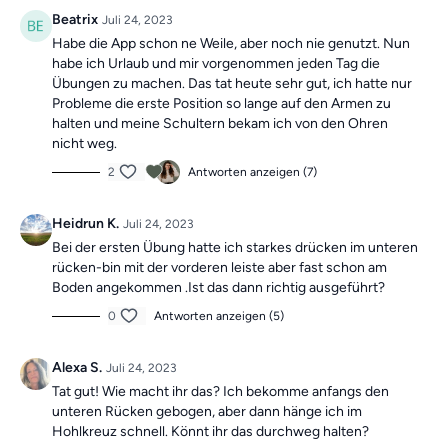
30-minütiges Training
, um dich motiviert zu halten!
Beatrix
Juli 24, 2023
Habe die App schon ne Weile, aber noch nie genutzt. Nun
Die Übungen bilden insgesamt ein Ganzkörpertraining mit
habe ich Urlaub und mir vorgenommen jeden Tag die
verschiedenen Schwerpunkten und sind somit die ideale
Übungen zu machen. Das tat heute sehr gut, ich hatte nur
Probleme die erste Position so lange auf den Armen zu
Grundlage für ein
schmerzfreies,
halten und meine Schultern bekam ich von den Ohren
gesundes
und
bewegliches Leben.
nicht weg.
2
Antworten anzeigen (7)
Mach dir keine Sorgen, falls du mal einen Tag verpasst,
denn die Übungseinheiten sind unabhängig voneinander.
Heidrun K.
Juli 24, 2023
In der Kategorie
“Vergangene Trainings des
Bei der ersten Übung hatte ich starkes drücken im unteren
rücken-bin mit der vorderen leiste aber fast schon am
Tages”
findest du jederzeit
alle vergangen Einheiten.
Boden angekommen .Ist das dann richtig ausgeführt?
0
Antworten anzeigen (5)
Alexa S.
Juli 24, 2023
Tat gut! Wie macht ihr das? Ich bekomme anfangs den
unteren Rücken gebogen, aber dann hänge ich im
Hohlkreuz schnell. Könnt ihr das durchweg halten?