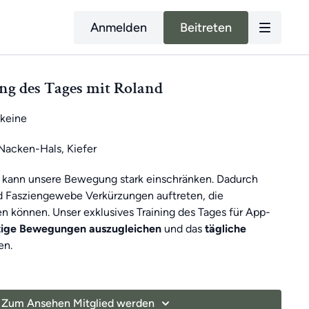
Anmelden
Beitreten
ing des Tages mit Roland
keine
acken-Hals, Kiefer
 kann unsere Bewegung stark einschränken. Dadurch
d Fasziengewebe Verkürzungen auftreten, die
 können. Unser exklusives Training des Tages für App-
itige Bewegungen auszugleichen
und das
tägliche
en.
ich ein
7-minütiges Übungsvideo mit Roland
.
t
gibt es
sonntags ein 30-minütiges Training
, um dich
Zum Ansehen Mitglied werden