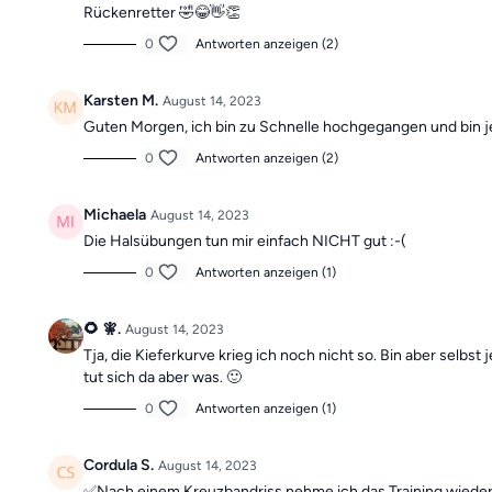
Rückenretter 🤣😂👋👏
0
Antworten anzeigen (2)
Karsten M.
August 14, 2023
Guten Morgen, ich bin zu Schnelle hochgegangen und bin jet
0
Antworten anzeigen (2)
Michaela
August 14, 2023
Die Halsübungen tun mir einfach NICHT gut :-(
0
Antworten anzeigen (1)
🌻 🧚.
August 14, 2023
Tja, die Kieferkurve krieg ich noch nicht so. Bin aber selbs
tut sich da aber was. 🙂
0
Antworten anzeigen (1)
Cordula S.
August 14, 2023
✅Nach einem Kreuzbandriss nehme ich das Training wieder a