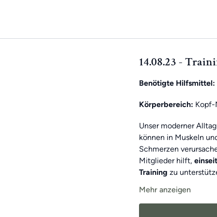
14.08.23 - Train
Benötigte Hilfsmittel:
Körperbereich:
Kopf-N
Unser moderner Alltag
können in Muskeln un
Schmerzen verursachen
Mitglieder hilft,
einse
Training
zu unterstütz
Mehr anzeigen
Jeden Tag
erwartet d
Als
Wochen-Highligh
motiviert zu halten!