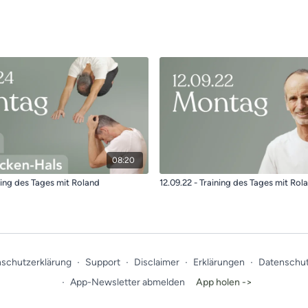
08:20
ning des Tages mit Roland
12.09.22 - Training des Tages mit Rol
schutzerklärung
∙
Support
∙
Disclaimer
∙
Erklärungen
∙
Datenschut
∙
App-Newsletter abmelden
App holen ->