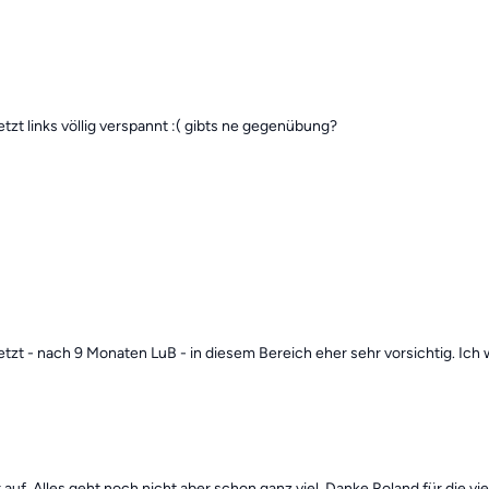
zt links völlig verspannt :( gibts ne gegenübung?
t jetzt - nach 9 Monaten LuB - in diesem Bereich eher sehr vorsichtig. Ic
uf. Alles geht noch nicht aber schon ganz viel. Danke Roland für die v