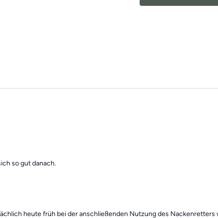
Die Übungen bilden in
Schwerpunkten und sin
gesundes
und
bewegl
Mach dir keine Sorgen,
Übungseinheiten sind 
Trainings des Tages”
f
sich so gut danach.
sächlich heute früh bei der anschließenden Nutzung des Nackenretters