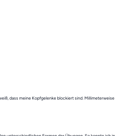
h weiß, dass meine Kopfgelenke blockiert sind. Millimeterweise
ielen unterschiedlichen Formen der Übungen. So konnte ich in