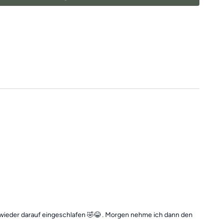
sgesamt ein Ganzkörpertraining mit verschiedenen
d somit die ideale Grundlage für ein
schmerzfreies,
iches Leben.
 falls du mal einen Tag verpasst, denn die
unabhängig voneinander. In der Kategorie
“Vergangene
indest du jederzeit
alle vergangen Einheiten.
 wieder darauf eingeschlafen 🤣😂 . Morgen nehme ich dann den