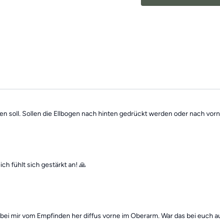
Die Übungen bilden in
Schwerpunkten und sin
gesundes
und
bewegl
Mach dir keine Sorgen,
Übungseinheiten sind 
Trainings des Tages”
f
nen soll. Sollen die Ellbogen nach hinten gedrückt werden oder nach vor
h fühlt sich gestärkt an! 🙏
bei mir vom Empfinden her diffus vorne im Oberarm. War das bei euch a