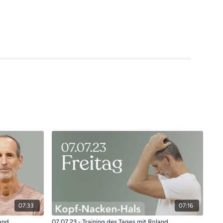
07:33
07:16
land
07.07.23 - Training des Tages mit Roland