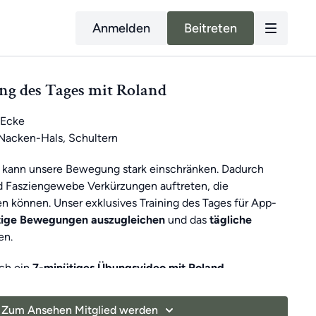
Anmelden
Beitreten
ing des Tages mit Roland
Ecke
acken-Hals, Schultern
 kann unsere Bewegung stark einschränken. Dadurch
d Fasziengewebe Verkürzungen auftreten, die
 können. Unser exklusives Training des Tages für App-
itige Bewegungen auszugleichen
und das
tägliche
en.
ich ein
7-minütiges Übungsvideo mit Roland
.
t
gibt es
sonntags ein 30-minütiges Training
, um dich
Zum Ansehen Mitglied werden