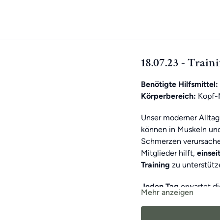
18.07.23 - Train
Benötigte Hilfsmittel:
Körperbereich:
Kopf-N
Unser moderner Alltag
können in Muskeln un
Schmerzen verursachen
Mitglieder hilft,
einse
Training
zu unterstütz
Jeden Tag
erwartet d
Mehr anzeigen
Als
Wochen-Highligh
motiviert zu halten!