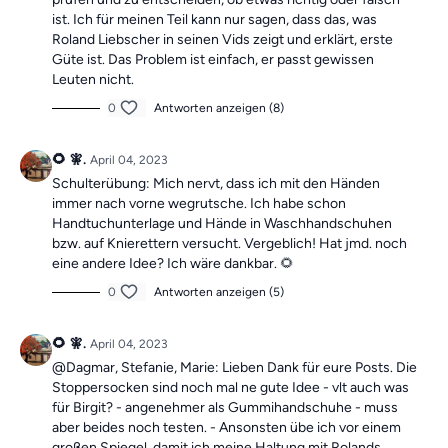
>>Hier geht's zum Shop<<
ist. Ich für meinen Teil kann nur sagen, dass das, was
Roland Liebscher in seinen Vids zeigt und erklärt, erste
Güte ist. Das Problem ist einfach, er passt gewissen
Leuten nicht.
0
Antworten anzeigen (8)
🌻 🧚.
April 04, 2023
Schulterübung: Mich nervt, dass ich mit den Händen
immer nach vorne wegrutsche. Ich habe schon
Handtuchunterlage und Hände in Waschhandschuhen
bzw. auf Knierettern versucht. Vergeblich! Hat jmd. noch
eine andere Idee? Ich wäre dankbar. 🌻
0
Antworten anzeigen (5)
🌻 🧚.
April 04, 2023
@Dagmar, Stefanie, Marie: Lieben Dank für eure Posts. Die
Stoppersocken sind noch mal ne gute Idee - vlt auch was
für Birgit? - angenehmer als Gummihandschuhe - muss
aber beides noch testen. - Ansonsten übe ich vor einem
großen Spiegel, damit ich meine Haltung mit Rolands