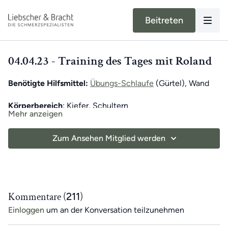
Beitreten
04.04.23 - Training des Tages mit Roland
Benötigte Hilfsmittel:
Übungs-Schlaufe
(Gürtel), Wand
Körperbereich
: Kiefer, Schultern
Mehr anzeigen
Unser moderner Alltag schränkt unsere Bewegung stark
Zum Ansehen Mitglied werden
ein. Dadurch verkürzt ein Großteil unseres Muskel- und
Fasziengewebes, was der Grund für die allermeisten
Schmerzen ist. Um diese
einseitigen Bewegungen
auszugleichen
und dich beim täglichen Üben zu
unterstützen, gibt es
exklusiv für App-Mitglieder
das
Kommentare (
211
)
Training des Tages
.
Einloggen
um an der Konversation teilzunehmen
Von Montag bis Samstag erwartet dich
täglich
ein neues