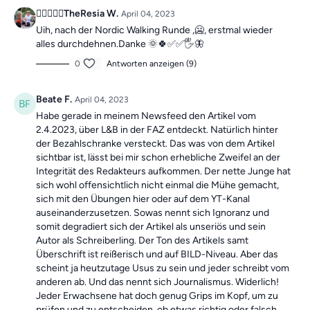
7-minütiges Übungsvideo.
Als
Wochen-Highlight
gibt es
🚴‍♀️🧎🏼‍♀️TheResia W.
April 04, 2023
jeden Sonntag
ein 30-minütiges Training mit Roland. So
Uih, nach der Nordic Walking Runde ,🥶, erstmal wieder
bleibst du motiviert!
alles durchdehnen.Danke 🌞🍀✅️✅️🖐🦋
0
Antworten anzeigen (9)
Die Übungen sind insgesamt ein Ganzkörper-Training mit
jeweils unterschiedlichen Schwerpunkten und somit die
Beate F.
April 04, 2023
ideale Grundlage für dein schmerzfreies, gesundes und
Habe gerade in meinem Newsfeed den Artikel vom
bewegliches Leben
.
2.4.2023, über L&B in der FAZ entdeckt. Natürlich hinter
der Bezahlschranke versteckt. Das was von dem Artikel
Das Beste: Die Übungseinheiten sind
unabhängig
sichtbar ist, lässt bei mir schon erhebliche Zweifel an der
voneinander
. Falls du also mal ein Training verpasst,
Integrität des Redakteurs aufkommen. Der nette Junge hat
sich wohl offensichtlich nicht einmal die Mühe gemacht,
machst du einfach am nächsten Tag mit dem neuen
sich mit den Übungen hier oder auf dem YT-Kanal
Training weiter. Du findest alle
vergangenen
auseinanderzusetzen. Sowas nennt sich Ignoranz und
Übungseinheiten
immer in der
Kategorie "Vergangene
somit degradiert sich der Artikel als unseriös und sein
Trainings des Tages".
Autor als Schreiberling. Der Ton des Artikels samt
Überschrift ist reißerisch und auf BILD-Niveau. Aber das
Du hast noch keine Übungs-Schlaufe??
scheint ja heutzutage Usus zu sein und jeder schreibt vom
anderen ab. Und das nennt sich Journalismus. Widerlich!
Als App-Mitglied sparst du immer 10 % auf unsere
Jeder Erwachsene hat doch genug Grips im Kopf, um zu
Hilfsmittel im Shop mit dem Code APP23
prüfen und zu entscheiden, ob etwas richtig oder falsch