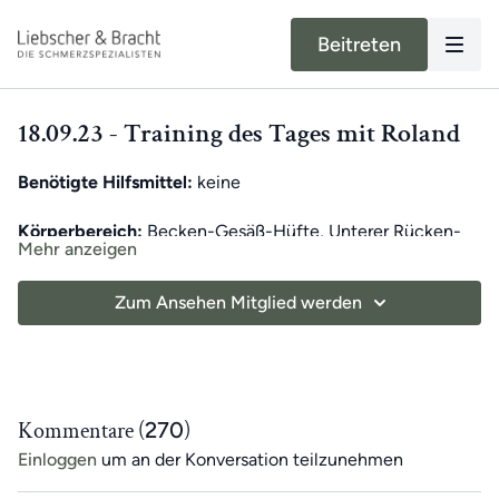
Beitreten
18.09.23 - Training des Tages mit Roland
Benötigte Hilfsmittel:
keine
Körperbereich:
Becken-Gesäß-Hüfte, Unterer Rücken-
Mehr anzeigen
Bauch
Zum Ansehen Mitglied werden
Unser moderner Alltag kann unsere Bewegung stark
einschränken. Dadurch können in Muskeln und
Fasziengewebe Verkürzungen auftreten, die Schmerzen
verursachen können. Unser exklusives Training des Tages
für App-Mitglieder hilft,
einseitige Bewegungen
Kommentare (
270
)
auszugleichen
und das
tägliche Training
zu unterstützen.
Einloggen
um an der Konversation teilzunehmen
Jeden Tag
erwartet dich ein
7-minütiges Übungsvideo