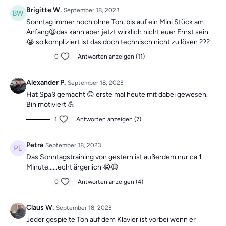
mit Roland
. Als
Wochen-Highlight
gibt es
sonntags ein
Brigitte W.
September 18, 2023
30-minütiges Training
, um dich motiviert zu halten!
Sonntag immer noch ohne Ton, bis auf ein Mini Stück am
Anfang😫das kann aber jetzt wirklich nicht euer Ernst sein
Die Übungen bilden insgesamt ein Ganzkörpertraining mit
😭 so kompliziert ist das doch technisch nicht zu lösen ???
verschiedenen Schwerpunkten und sind somit die ideale
0
Antworten anzeigen (11)
Grundlage für ein
schmerzfreies,
gesundes
und
bewegliches Leben.
Alexander P.
September 18, 2023
Hat Spaß gemacht 😊 erste mal heute mit dabei gewesen.
Bin motiviert 💪
Mach dir keine Sorgen, falls du mal einen Tag verpasst,
1
Antworten anzeigen (7)
denn die Übungseinheiten sind unabhängig voneinander.
In der Kategorie
“Vergangene Trainings des
Petra
September 18, 2023
Tages”
findest du jederzeit
alle vergangen Einheiten.
Das Sonntagstraining von gestern ist außerdem nur ca 1
Minute......echt ärgerlich 😭😩
0
Antworten anzeigen (4)
Claus W.
September 18, 2023
Jeder gespielte Ton auf dem Klavier ist vorbei wenn er