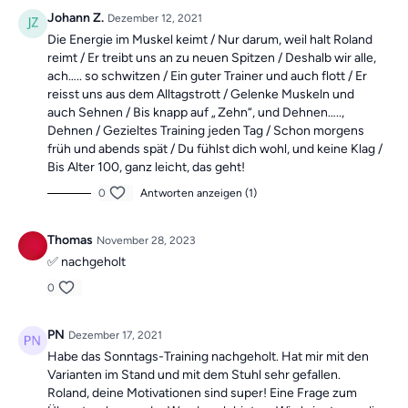
flexibel in deinen Alltag. Falls du also mal ein Training verpasst,
Johann Z.
Dezember 12, 2021
machst du einfach am nächsten Tag mit der neuen Übung weiter.
Die Energie im Muskel keimt / Nur darum, weil halt Roland
Du findest die einzelnen Videos immer direkt oben auf der
reimt / Er treibt uns an zu neuen Spitzen / Deshalb wir alle,
Startseite des Premium-Übungsbereiches
und im
Menü
unter
ach….. so schwitzen / Ein guter Trainer und auch flott / Er
"Übung des Tages". Die Übungsvideos sind immer eine Woche für
reisst uns aus dem Alltagstrott / Gelenke Muskeln und
dich gespeichert.
auch Sehnen / Bis knapp auf „ Zehn“, und Dehnen…..,
Dehnen / Gezieltes Training jeden Tag / Schon morgens
früh und abends spät / Du fühlst dich wohl, und keine Klag /
Bis Alter 100, ganz leicht, das geht!
0
Antworten anzeigen (1)
Thomas
November 28, 2023
✅️ nachgeholt
0
PN
Dezember 17, 2021
Habe das Sonntags-Training nachgeholt. Hat mir mit den
Varianten im Stand und mit dem Stuhl sehr gefallen.
Roland, deine Motivationen sind super! Eine Frage zum