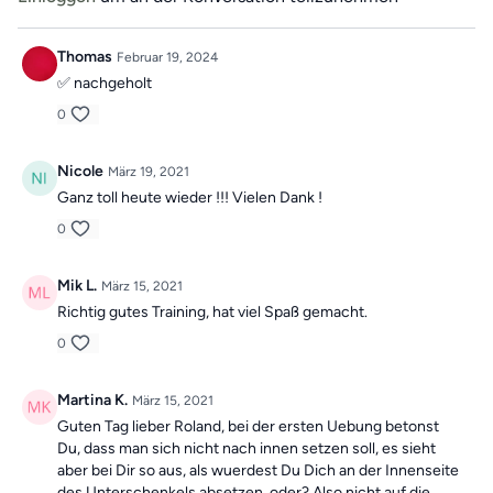
schmerzfreies, gesundes und bewegliches Leben
integrierst die
voneinander unabhängigen Übungseinheiten
.
flexibel in deinen Alltag. Falls du also mal ein Training verpasst,
machst du einfach am nächsten Tag mit der neuen Übung weiter.
Thomas
Februar 19, 2024
Du findest die einzelnen Videos immer direkt oben auf der
✅️ nachgeholt
Startseite des Premium-Übungsbereiches
. Die Übungsvideos
sind dort immer eine Woche für dich gespeichert.
0
Nicole
März 19, 2021
Ganz toll heute wieder !!! Vielen Dank !
0
Mik L.
März 15, 2021
Richtig gutes Training, hat viel Spaß gemacht.
0
Martina K.
März 15, 2021
Guten Tag lieber Roland, bei der ersten Uebung betonst
Du, dass man sich nicht nach innen setzen soll, es sieht
aber bei Dir so aus, als wuerdest Du Dich an der Innenseite
des Unterschenkels absetzen, oder? Also nicht auf die