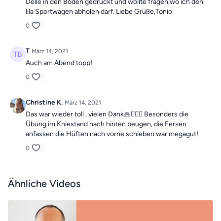
Delle in den Boden gedrückt und wollte fragen,wo ich den
lila Sportwagen abholen darf. Liebe Grüße,Tonio
0
T
März 14, 2021
Auch am Abend topp!
0
Christine K.
März 14, 2021
Das war wieder toll , vielen Dank🙏🙋🏼‍♀️ Besonders die
Übung im Kniestand nach hinten beugen, die Fersen
anfassen die Hüften nach vorne schieben war megagut!
0
Ähnliche Videos