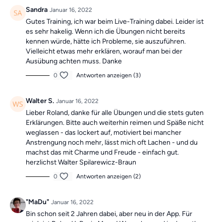
Das Beste: Die Übungseinheiten sind
unabhängig voneinander
.
Sandra
Januar 16, 2022
Falls du also mal ein Training verpasst, machst du einfach am
Gutes Training, ich war beim Live-Training dabei. Leider ist
nächsten Tag mit der neuen Übung weiter.
Du findest die
es sehr hakelig. Wenn ich die Übungen nicht bereits
einzelnen Videos immer in der Kollektion "Die Übung des Tages mit
kennen würde, hätte ich Probleme, sie auszuführen.
Roland"
im
Archiv am Ende der Startseite
. Die Übungsvideos sind
Vielleicht etwas mehr erklären, worauf man bei der
immer eine Woche für dich gespeichert.
Ausübung achten muss. Danke
0
Antworten anzeigen (3)
Walter S.
Januar 16, 2022
Lieber Roland, danke für alle Übungen und die stets guten
Erklärungen. Bitte auch weiterhin reimen und Späße nicht
weglassen - das lockert auf, motiviert bei mancher
Anstrengung noch mehr, lässt mich oft Lachen - und du
machst das mit Charme und Freude - einfach gut.
herzlichst Walter Spilarewicz-Braun
0
Antworten anzeigen (2)
"MaDu"
Januar 16, 2022
Bin schon seit 2 Jahren dabei, aber neu in der App. Für