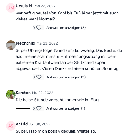
vergangenen Übungseinheiten
immer in der
Kategorie
Ursula M.
Mai 22, 2022
"Vergangene Trainings des Tages".
war heftig heute! Von Kopf bis Fuß !Aber jetzt mir auch
viekes weh! Normal?
0
Antworten anzeigen (2)
Mechthild
Mai 22, 2022
Super Übungsfolge 👍und sehr kurzweilig. Das Beste: du
hast meine schlimmste Hüftdehnungsübung mit dem
extremen Kraftaufwand an der Stützhand super
abgewandelt. Vielen Dank und einen schönen Sonntag.
0
Antworten anzeigen (2)
Karsten
Mai 22, 2022
Die halbe Stunde vergeht immer wie im Flug.
0
Antworten anzeigen (1)
Astrid
Juli 08, 2022
Super. Hab mich positiv gequält. Weiter so.