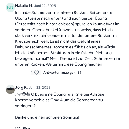
Die Übungen kombinieren Elemente eines Ganzkörpertrainings
Natalie N.
Juni 22, 2025
mit wechselnden Schwerpunkten und können dir dabei helfen,
Ich habe Schmerzen im unteren Rücken. Bei der erste
deine
Beweglichkeit zu verbessern
und
Beschwerden aktiv
Übung (Leiste nach unten) und auch bei der Übung
entgegenzuwirken.
(Fersensitz nach hinten ablegen) spüre ich kaum etwas im
vorderen Oberschenkel (obwohl ich weiss, dass ich da
Mach dir keine Sorgen, falls du mal einen Tag verpasst, denn die
stark verkürzt bin) sondern, mir tut der untere Rücken im
Übungseinheiten sind unabhängig voneinander. In der Kategorie
Kreuzbereich weh. Es ist nicht das Gefühl eines
“Vergangene Trainings des Tages”
findest du jederzeit
alle
Dehungsschmerzes, sondern es fühlt sich an, als würde
vergangen Einheiten.
ich die knöchernen Strukturen in die falsche Richtung
bewegen…normal? Mein Thema ist zur Zeit: Schmerzen im
unteren Rücken. Weiterhin diese Übung machen?
1
Antworten anzeigen (5)
Jörg K.
Juni 22, 2025
✅✅😊👍 Gibt es eine Übung fürs Knie bei Athrose,
Knorpelverschleiss Grad 4 um die Schmerzen zu
verringern?
Danke und einen schönen Sonntag!
VG Jörg