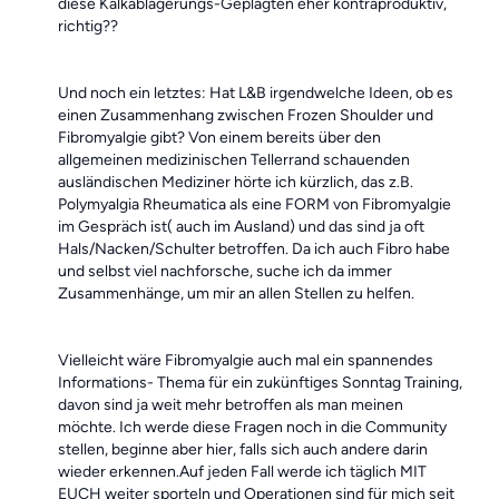
diese Kalkablagerungs-Geplagten eher kontraproduktiv,
richtig??
Und noch ein letztes: Hat L&B irgendwelche Ideen, ob es
einen Zusammenhang zwischen Frozen Shoulder und
Fibromyalgie gibt? Von einem bereits über den
allgemeinen medizinischen Tellerrand schauenden
ausländischen Mediziner hörte ich kürzlich, das z.B.
Polymyalgia Rheumatica als eine FORM von Fibromyalgie
im Gespräch ist( auch im Ausland) und das sind ja oft
Hals/Nacken/Schulter betroffen. Da ich auch Fibro habe
und selbst viel nachforsche, suche ich da immer
Zusammenhänge, um mir an allen Stellen zu helfen.
Vielleicht wäre Fibromyalgie auch mal ein spannendes
Informations- Thema für ein zukünftiges Sonntag Training,
davon sind ja weit mehr betroffen als man meinen
möchte. Ich werde diese Fragen noch in die Community
stellen, beginne aber hier, falls sich auch andere darin
wieder erkennen.Auf jeden Fall werde ich täglich MIT
EUCH weiter sporteln und Operationen sind für mich seit