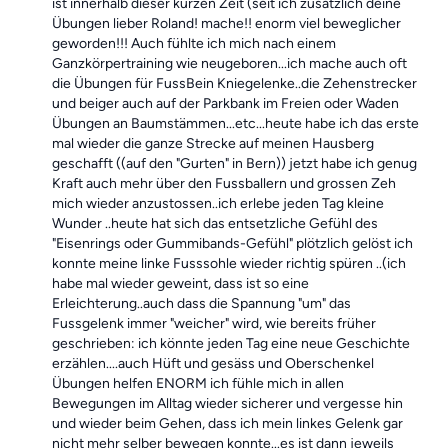
ist innerhalb dieser kurzen Zeit (seit ich zusätzlich deine
Übungen lieber Roland! mache!! enorm viel beweglicher
geworden!!! Auch fühlte ich mich nach einem
Ganzkörpertraining wie neugeboren...ich mache auch oft
die Übungen für FussBein Kniegelenke..die Zehenstrecker
und beiger auch auf der Parkbank im Freien oder Waden
Übungen an Baumstämmen...etc...heute habe ich das erste
mal wieder die ganze Strecke auf meinen Hausberg
geschafft ((auf den "Gurten" in Bern)) jetzt habe ich genug
Kraft auch mehr über den Fussballern und grossen Zeh
mich wieder anzustossen..ich erlebe jeden Tag kleine
Wunder ..heute hat sich das entsetzliche Gefühl des
"Eisenrings oder Gummibands-Gefühl" plötzlich gelöst ich
konnte meine linke Fusssohle wieder richtig spüren ..(ich
habe mal wieder geweint, dass ist so eine
Erleichterung..auch dass die Spannung "um" das
Fussgelenk immer "weicher" wird, wie bereits früher
geschrieben: ich könnte jeden Tag eine neue Geschichte
erzählen....auch Hüft und gesäss und Oberschenkel
Übungen helfen ENORM ich fühle mich in allen
Bewegungen im Alltag wieder sicherer und vergesse hin
und wieder beim Gehen, dass ich mein linkes Gelenk gar
nicht mehr selber bewegen konnte...es ist dann jeweils