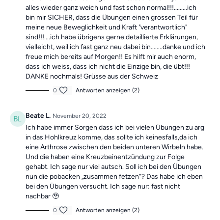
alles wieder ganz weich und fast schon normal!!!.........ich
bin mir SICHER, dass die Übungen einen grossen Teil für
meine neue Beweglichkeit und Kraft "verantwortlich"
sind!!!....ich habe übrigens gerne detaillierte Erklärungen,
vielleicht, weil ich fast ganz neu dabei bin........danke und ich
freue mich bereits auf Morgen!! Es hilft mir auch enorm,
dass ich weiss, dass ich nicht die Einzige bin, die übt!!!
DANKE nochmals! Grüsse aus der Schweiz
0
Antworten anzeigen (2)
Beate L.
November 20, 2022
Ich habe immer Sorgen dass ich bei vielen Übungen zu arg
in das Hohlkreuz komme, das sollte ich keinesfalls,da ich
eine Arthrose zwischen den beiden unteren Wirbeln habe.
Und die haben eine Kreuzbeinentzündung zur Folge
gehabt. Ich sage nur viel autsch. Soll ich bei den Übungen
nun die pobacken „zusammen fetzen“? Das habe ich eben
bei den Übungen versucht. Ich sage nur: fast nicht
nachbar 🥹
0
Antworten anzeigen (2)