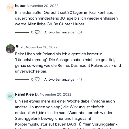
vergangenen Übungseinheiten
immer in der
Kategorie
huber
November 20, 2022
"Vergangene Trainings des Tages".
Bin leider außer Gefecht seit 20Tagen im Krankenhaus
dauert noch mindestens 30Tage bis Ich wieder entlassen
werde Allen liebe Grüße Günter Huber
0
Antworten anzeigen (5)
🌳 🧎.
November 20, 2022
Beim Üben mit Roland bin ich eigentlich immer in
"Lächelstimmung". Die Ansagen haben mich nie gestört,
genau so wenig wie die Reime. Das macht Roland aus - und
unverwechselbar.
0
Antworten anzeigen (4)
Rahel Klee D.
November 20, 2022
Bin seit etwas mehr als einer Woche dabei (mache auch
andere Übungen von app ) die Wirkung ist einfach
erstaunlich ((bin die, die nach Wadenbeinbruch wieder
Sprunggelenk beweglicher und Insgesamt
Körpermuskulatur auf bauen DARF!)) Mein Sprunggelenk