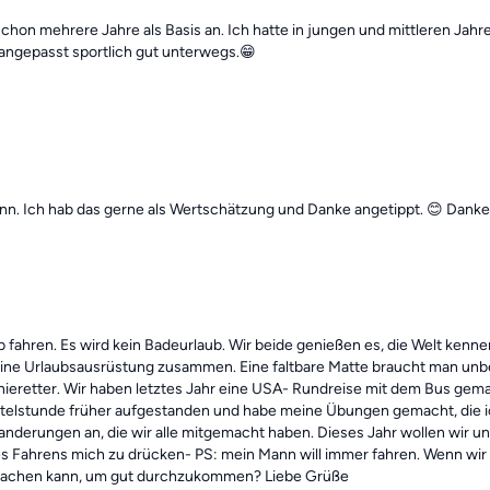
chon mehrere Jahre als Basis an. Ich hatte in jungen und mittleren Jahr
 angepasst sportlich gut unterwegs.😁
n. Ich hab das gerne als Wertschätzung und Danke angetippt. 😊 Danke 
ub fahren. Es wird kein Badeurlaub. Wir beide genießen es, die Welt kenn
 kleine Urlaubsausrüstung zusammen. Eine faltbare Matte braucht man un
ieretter. Wir haben letztes Jahr eine USA- Rundreise mit dem Bus gemac
rtelstunde früher aufgestanden und habe meine Übungen gemacht, die i
e Wanderungen an, die wir alle mitgemacht haben. Dieses Jahr wollen wi
Fahrens mich zu drücken- PS: mein Mann will immer fahren. Wenn wir Pa
h machen kann, um gut durchzukommen? Liebe Grüße