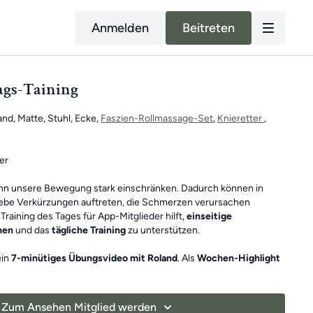
Anmelden
Beitreten
tags-Taining
nd, Matte, Stuhl, Ecke,
Faszien-Rollmassage-Set
,
Knieretter
,
er
ann unsere Bewegung stark einschränken. Dadurch können in
be Verkürzungen auftreten, die Schmerzen verursachen
Training des Tages für App-Mitglieder hilft,
einseitige
hen
und das
tägliche Training
zu unterstützen.
ein
7-minütiges Übungsvideo mit Roland
. Als
Wochen-Highlight
inütiges Training
, um dich motiviert zu halten!
esamt ein Ganzkörpertraining mit verschiedenen Schwerpunkten
Zum Ansehen Mitglied werden