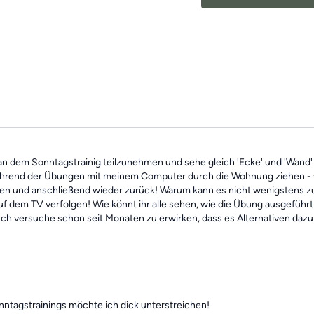
und sind somit die ideale
Leben.
Mach dir keine Sorgen, fa
unabhängig voneinander. 
jederzeit
alle vergangen 
 an dem Sonntagstrainig teilzunehmen und sehe gleich 'Ecke' und 'Wand' 
während der Übungen mit meinem Computer durch die Wohnung ziehen - v
n und anschließend wieder zurück! Warum kann es nicht wenigstens zu
dem TV verfolgen! Wie könnt ihr alle sehen, wie die Übung ausgeführt
Ich versuche schon seit Monaten zu erwirken, dass es Alternativen dazu 
nntagstrainings möchte ich dick unterstreichen!