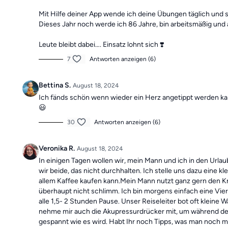
Mit Hilfe deiner App wende ich deine Übungen täglich und s
Dieses Jahr noch werde ich 86 Jahre, bin arbeitsmäßig und
Leute bleibt dabei…. Einsatz lohnt sich
❣️
7
Antworten anzeigen (6)
Bettina S.
August 18, 2024
Ich fänds schön wenn wieder ein Herz angetippt werden kan
😃
30
Antworten anzeigen (6)
Veronika R.
August 18, 2024
In einigen Tagen wollen wir, mein Mann und ich in den Urla
wir beide, das nicht durchhalten. Ich stelle uns dazu eine
allem Kaffee kaufen kann.Mein Mann nutzt ganz gern den Kn
überhaupt nicht schlimm. Ich bin morgens einfach eine Vie
alle 1,5- 2 Stunden Pause. Unser Reiseleiter bot oft klein
nehme mir auch die Akupressurdrücker mit, um während des 
gespannt wie es wird. Habt Ihr noch Tipps, was man noc