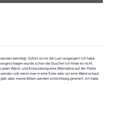
 Grundlage für ein
schmerzfreies, gesundes
und
bewegliches
lls du mal einen Tag verpasst, denn die Übungseinheiten sind
In der Kategorie
“Vergangene Trainings des Tages”
findest du
Einheiten.
werden benötigt. Sofort ist mir die Lust vergangen! Ich habe
orgeschlagen wurde schon die Dusche! Ich finde es nicht
 jeder Wand- und Eckenübung eine Alternative auf der Matte
 werden soll, wenn man in eine Ecke oder vor eine Wand schaut
gibt, aber meine Bitten werden schlichtweg ignoriert. Ich habe