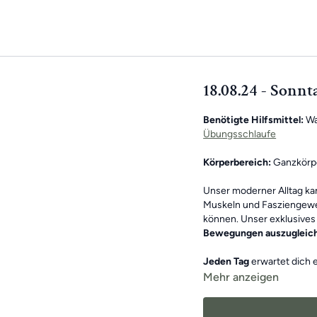
18.08.24 - Sonn
Benötigte Hilfsmittel:
Wa
Übungsschlaufe
Körperbereich:
Ganzkörp
Unser moderner Alltag k
Muskeln und Fasziengewe
können. Unser exklusives 
Bewegungen auszugleic
Jeden Tag
erwartet dich 
gibt es
sonntags ein 30-m
Mehr anzeigen
Die Übungen bilden insg