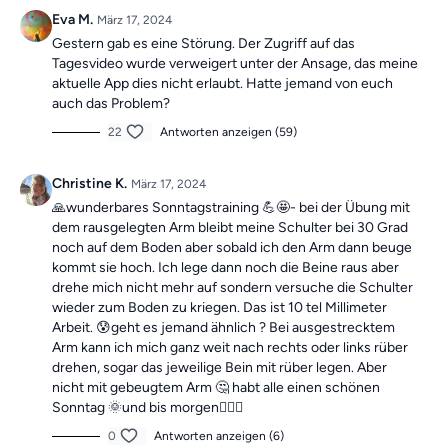
Eva M.
März 17, 2024
Die Übungen bilden insgesamt ein Ganzkörpertraining mit
Gestern gab es eine Störung. Der Zugriff auf das
verschiedenen Schwerpunkten und sind somit die ideale
Tagesvideo wurde verweigert unter der Ansage, das meine
Grundlage für ein
schmerzfreies, gesundes
und
bewegliches
aktuelle App dies nicht erlaubt. Hatte jemand von euch
Leben.
auch das Problem?
22
Antworten anzeigen (59)
Mach dir keine Sorgen, falls du mal einen Tag verpasst, denn die
Übungseinheiten sind unabhängig voneinander. In der
Christine K.
März 17, 2024
Kategorie
“Vergangene Trainings des Tages”
findest du
🙏wunderbares Sonntagstraining 💪🤩- bei der Übung mit
jederzeit
alle vergangen Einheiten.
dem rausgelegten Arm bleibt meine Schulter bei 30 Grad
noch auf dem Boden aber sobald ich den Arm dann beuge
kommt sie hoch. Ich lege dann noch die Beine raus aber
drehe mich nicht mehr auf sondern versuche die Schulter
wieder zum Boden zu kriegen. Das ist 10 tel Millimeter
Arbeit. 😰geht es jemand ähnlich ? Bei ausgestrecktem
Arm kann ich mich ganz weit nach rechts oder links rüber
drehen, sogar das jeweilige Bein mit rüber legen. Aber
nicht mit gebeugtem Arm 🤔 habt alle einen schönen
Sonntag 🌞und bis morgen🙋🏼‍♀️
0
Antworten anzeigen (6)