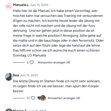
Manuela L.
Juni 15, 2025
Die Übungen kombinieren Elemente eines Ganzkörpertrainings
Hallo hier ist die Manuel, ich habe einen Vorschlag: wer
mit wechselnden Schwerpunkten und können dir dabei helfen,
möchte kann mal versuchen das Training mit verbundenen
deine
Beweglichkeit zu verbessern
und
Beschwerden aktiv
A1gen zu machen. Ich konnte heute leider die übung mit
entgegenzuwirken.
der rolle nicht mit machen und die übung mit der fuss
dehnung . Und wir gehen jetzt in diese position da ist
Mach dir keine Sorgen, falls du mal einen Tag verpasst, denn die
meine frage in welche position? Anregung: bitte gehe auf
Übungseinheiten sind unabhängig voneinander. In der Kategorie
die matte und in die bauchlage oder in den fersensitz. Oder
“Vergangene Trainings des Tages”
findest du jederzeit
alle
setze dich auf den Stuhl oder lege die hand auf die lehne.
vergangen Einheiten.
Das hilft mir schon vie ich wünsche euch einen schönen
Sonntag. LG Manuela
6
Antworten anzeigen (4)
Bea
Juni 15, 2025
Die letzte Übung im Stehen finde ich nicht sehr wirksam,
im Legen finde ich sie viel besser, man spürt den Körper
besser
21
Antworten anzeigen (4)
Marion S.