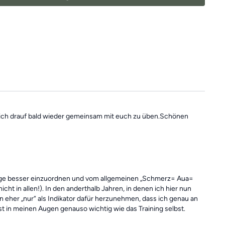
sgesamt ein Ganzkörpertraining mit verschiedenen
d somit die ideale Grundlage für ein
schmerzfreies,
iches Leben.
 falls du mal einen Tag verpasst, denn die
unabhängig voneinander. In der Kategorie
“Vergangene
indest du jederzeit
alle vergangen Einheiten.
ue mich drauf bald wieder gemeinsam mit euch zu üben.Schönen
Dinge besser einzuordnen und vom allgemeinen „Schmerz= Aua=
 in allen!). In den anderthalb Jahren, in denen ich hier nun
 eher „nur“ als Indikator dafür herzunehmen, dass ich genau an
st in meinen Augen genauso wichtig wie das Training selbst.