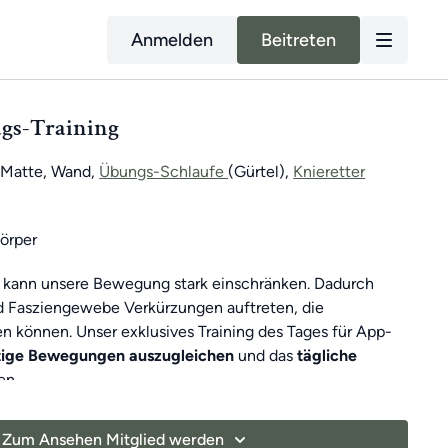
Anmelden
Beitreten
ags-Training
Matte, Wand,
Übungs-Schlaufe
(Gürtel),
Knieretter
örper
 kann unsere Bewegung stark einschränken. Dadurch
d Fasziengewebe Verkürzungen auftreten, die
 können. Unser exklusives Training des Tages für App-
itige Bewegungen auszugleichen
und das
tägliche
en.
ich ein
7-minütiges Übungsvideo mit Roland
.
Zum Ansehen Mitglied werden
t
gibt es
sonntags ein 30-minütiges Training
, um dich