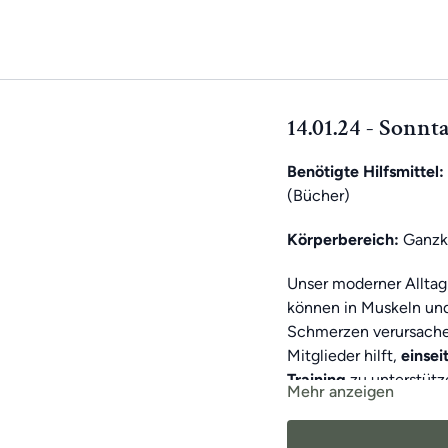
14.01.24 - Sonnt
Benötigte Hilfsmittel:
(Bücher)
Körperbereich:
Ganzk
Unser moderner Alltag
können in Muskeln un
Schmerzen verursachen
Mitglieder hilft,
einse
Training
zu unterstütz
Mehr anzeigen
Jeden Tag
erwartet d
Als
Wochen-Highligh