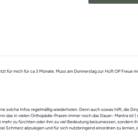
motiviert zu halten!
Die Übungen bilden in
Schwerpunkten und sin
gesundes
und
bewegl
Mach dir keine Sorgen,
Übungseinheiten sind 
Trainings des Tages”
f
zte jetzt für mich für ca 3 Monate. Muss am Donnerstag zur Hüft OP Fre
erne solche Infos regelmäßig wiederholen. Denn auch sowas hilft, die 
s in vielen Orthopädie-Praxen immer noch das Dauer- Mantra ist ( nicht
t mehr zu fürchten oder ihm zu viel Bedeutung beizumessen, sondern ihn
 bei Schmerz abzulegen und für sich nutzbringend einordnen zu lernen, i