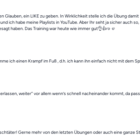
n Glauben, ein LIKE zu geben. In Wirklichkeit stelle ich die Übung damit 
os und ich habe meine Playlists in YouTube. Aber Ihr seht ja sicher auch 
esagt haben. Das Training war heute wie immer gut👌👍🤜🤛
e ich einen Krampf im Fuß , d.h. ich kann ihn einfach nicht mit dem S
rlassen, weiter“ vor allem wenn’s schnell nacheinander kommt, da pass
ischtäter! Gerne mehr von den letzten Übungen oder auch eine ganze S