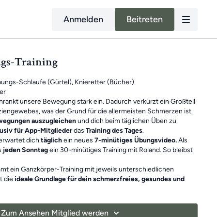
Anmelden
Beitreten
ags-Training
ungs-Schlaufe
(Gürtel),
Knieretter
(Bücher)
er
hränkt unsere Bewegung stark ein. Dadurch verkürzt ein Großteil
iengewebes, was der Grund für die allermeisten Schmerzen ist.
ewegungen auszugleichen
und dich beim täglichen Üben zu
usiv für App-Mitglieder
das
Training des Tages
.
erwartet dich
täglich
ein neues
7-minütiges Übungsvideo.
Als
s
jeden Sonntag
ein 30-minütiges Training mit Roland. So bleibst
mt ein Ganzkörper-Training mit jeweils unterschiedlichen
t die
ideale Grundlage für dein schmerzfreies, gesundes und
nheiten sind
unabhängig voneinander
. Falls du also mal ein
 du einfach am nächsten Tag mit dem neuen Training weiter. Du
Zum Ansehen Mitglied werden