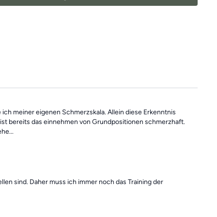
Übungseinheiten
immer in der
Kategorie "Vergangene Trainings
ieretter (Bücher), Schlaufe (Gürtel)
ue ich meiner eigenen Schmerzskala. Allein diese Erkenntnis
 ist bereits das einnehmen von Grundpositionen schmerzhaft.
he...
len sind. Daher muss ich immer noch das Training der