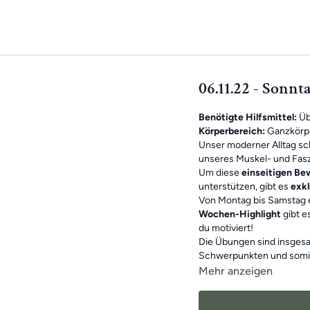
06.11.22 - Sonnt
Benötigte Hilfsmittel:
Üb
Körperbereich:
Ganzkörp
Unser moderner Alltag sc
unseres Muskel- und Fasz
Um diese
einseitigen B
unterstützen, gibt es
exkl
Von Montag bis Samstag 
Wochen-Highlight
gibt e
du motiviert!
Die Übungen sind insgesa
Schwerpunkten und somi
bewegliches Leben
.
Mehr anzeigen
Das Beste: Die Übungsei
Training verpasst, machst