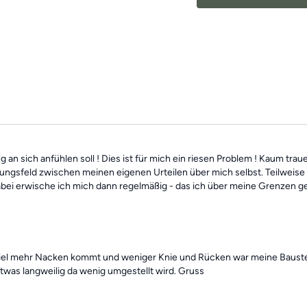
findest alle
vergangenen 
des Tages".
Benötigte Hilfsmittel:
Kn
an sich anfühlen soll ! Dies ist für mich ein riesen Problem ! Kaum tra
ungsfeld zwischen meinen eigenen Urteilen über mich selbst. Teilweise
bei erwische ich mich dann regelmäßig - das ich über meine Grenzen ge
 viel mehr Nacken kommt und weniger Knie und Rücken war meine Baustel
twas langweilig da wenig umgestellt wird. Gruss