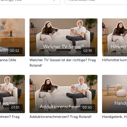
20:52
02:19
anna (Alle
Welcher TV-Sessel ist der richtige? Frag
Hilfsmittel ko
Roland!
01:51
02:30
ehnen? Frag
Adduktorenschmerzen? Frag Roland!
Handgelenk, Ha