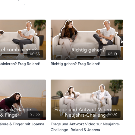
00:55
05:19
mbinieren? Frag Roland!
Richtig gehen? Frag Roland!
23:55
47:02
̈nde & Finger mit Joanna
Frage und Antwort Video zur Neujahrs-
Challenge│Roland & Joanna