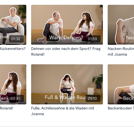
01:32
01:53
Rückenretters?
Dehnen vor oder nach dem Sport? Frag
Nacken-Routine
Roland!
mit Joanna
02:35
25:10
 Roland!
Füße, Achillessehne & die Waden mit
Beckenboden T
Joanna