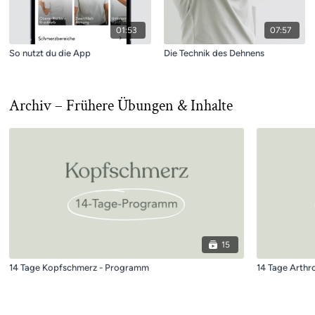
01:53
07:57
So nutzt du die App
Die Technik des Dehnens
Archiv – Frühere Übungen & Inhalte
15
14 Tage Kopfschmerz - Programm
14 Tage Arthr