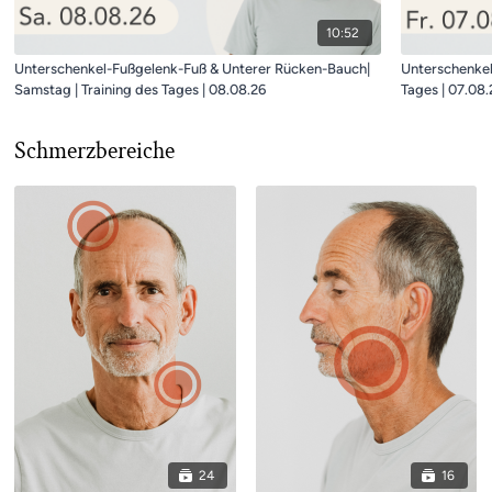
10:52
Unterschenkel-Fußgelenk-Fuß & Unterer Rücken-Bauch|
Unterschenkel-
Samstag | Training des Tages | 08.08.26
Tages | 07.08.
Schmerzbereiche
24
16