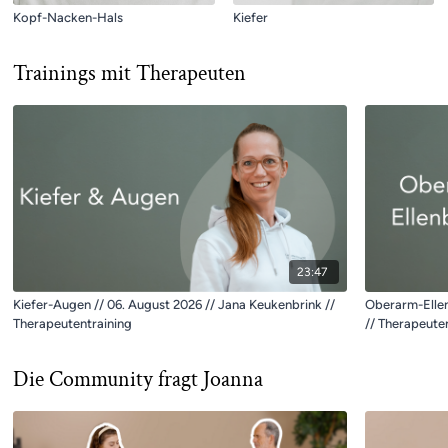
Kopf-Nacken-Hals
Kiefer
Trainings mit Therapeuten
23:47
Kiefer-Augen // 06. August 2026 // Jana Keukenbrink //
Oberarm-Ellen
Therapeutentraining
// Therapeute
Die Community fragt Joanna