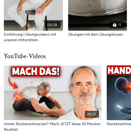
00:28
11
Einführung | Übungsvideos mit
Übungen mit dem Übungskissen
unseren Hilfsmitteln
YouTube-Videos
29:13
Immer Rückenschmerzen? Mach JETZT diese 30 Minuten
Nackenschmerz
Routine!