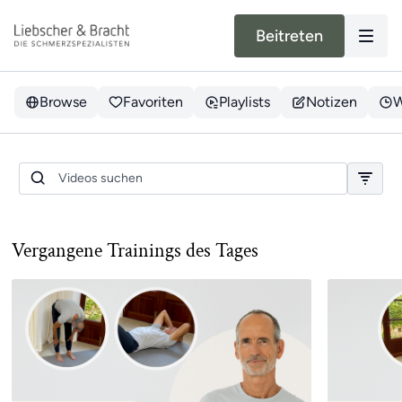
Beitreten
Browse
Favoriten
Playlists
Notizen
W
Ganzkörper | Sonntagstraining |
09.08.26
Vergangene Trainings des Tages