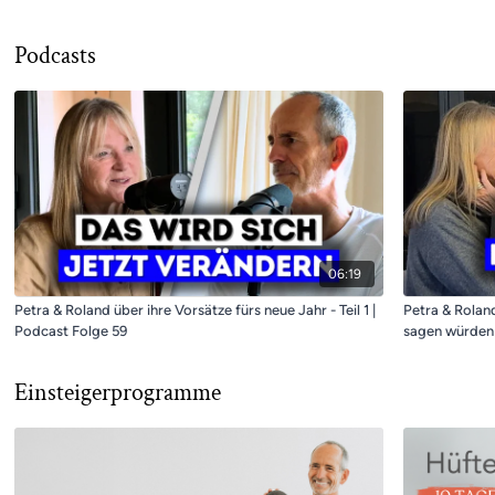
Podcasts
06:19
Petra & Roland über ihre Vorsätze fürs neue Jahr - Teil 1 |
Petra & Rolan
Podcast Folge 59
sagen würden 
Einsteigerprogramme