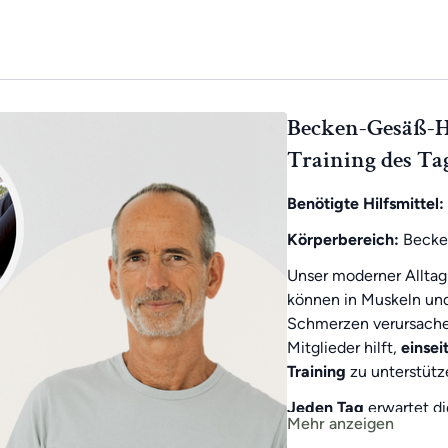
Becken-Gesäß-Hü
Training des Tag
Benötigte Hilfsmittel:
Körperbereich:
Becke
Unser moderner Alltag
können in Muskeln un
Schmerzen verursachen
Mitglieder hilft,
einse
Training
zu unterstütz
Jeden Tag
erwartet d
Mehr anzeigen
Wochen-Highlight
gib