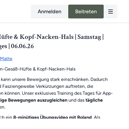
Anmelden
Beitreten
fte & Kopf-Nacken-Hals | Samstag |
es | 06.06.26
Matte
n-Gesäß-Hüfte & Kopf-Nacken-Hals
 kann unsere Bewegung stark einschränken. Dadurch
d Fasziengewebe Verkürzungen auftreten, die
 können. Unser exklusives Training des Tages für App-
itige Bewegungen auszugleichen
und das
tägliche
en.
ich ein
8-minütiges Übungsvideo mit Roland
. Als
t es
sonntags ein 30-minütiges Training
, um dich