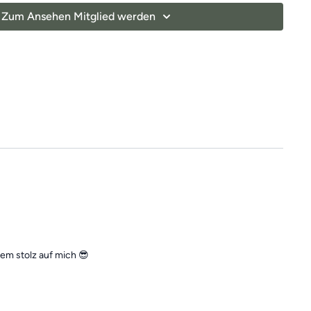
Zum Ansehen Mitglied werden
ren Elemente eines Ganzkörpertrainings mit
nkten und können dir dabei helfen, deine
bessern
und
Beschwerden aktiv entgegenzuwirken.
 falls du mal einen Tag verpasst, denn die
unabhängig voneinander. In der Kategorie
“Vergangene
indest du jederzeit
alle vergangen Einheiten.
dem stolz auf mich 😎