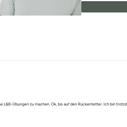
motiviert zu halten!
Die Übungen kombinie
wechselnden Schwerpu
Beweglichkeit zu ver
Mach dir keine Sorgen,
Übungseinheiten sind 
Trainings des Tages”
f
eine L&B-Übungen zu machen. Ok, bis auf den Rückentetter. Ich bin trotz