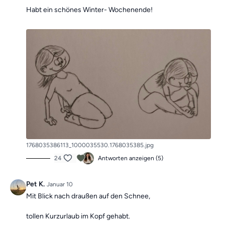
denn die Übungseinheiten sind unabhängig voneinander.
Habt ein schönes Winter- Wochenende!
In der Kategorie
“Vergangene Trainings des Tages”
findest du jederzeit
alle vergangen Einheiten.
1768035386113_1000035530.1768035385.jpg
24
Antworten anzeigen (5)
Pet K.
Januar 10
Mit Blick nach draußen auf den Schnee,
tollen Kurzurlaub im Kopf gehabt.