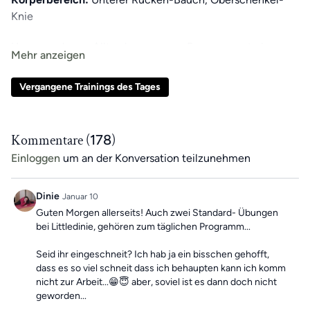
Knie
Unser moderner Alltag kann unsere Bewegung stark
einschränken. Dadurch können in Muskeln und
Fasziengewebe Verkürzungen auftreten, die Schmerzen
Vergangene Trainings des Tages
verursachen können. Unser exklusives Training des Tages
für App-Mitglieder hilft,
einseitige Bewegungen
auszugleichen
und das
tägliche Training
zu unterstützen.
Kommentare (
178
)
Einloggen
um an der Konversation teilzunehmen
Jeden Tag
erwartet dich ein
7-minütiges Übungsvideo
mit Roland
. Als
Wochen-Highlight
gibt es
sonntags ein
30-minütiges Training
, um dich motiviert zu halten!
Dinie
Januar 10
Guten Morgen allerseits! Auch zwei Standard- Übungen
Die Übungen kombinieren Elemente eines
bei Littledinie, gehören zum täglichen Programm...
Ganzkörpertrainings mit wechselnden Schwerpunkten
Seid ihr eingeschneit? Ich hab ja ein bisschen gehofft,
und können dir dabei helfen, deine
Beweglichkeit zu
dass es so viel schneit dass ich behaupten kann ich komm
verbessern
und
Beschwerden aktiv entgegenzuwirken.
nicht zur Arbeit...😁😇 aber, soviel ist es dann doch nicht
geworden...
Mach dir keine Sorgen, falls du mal einen Tag verpasst,