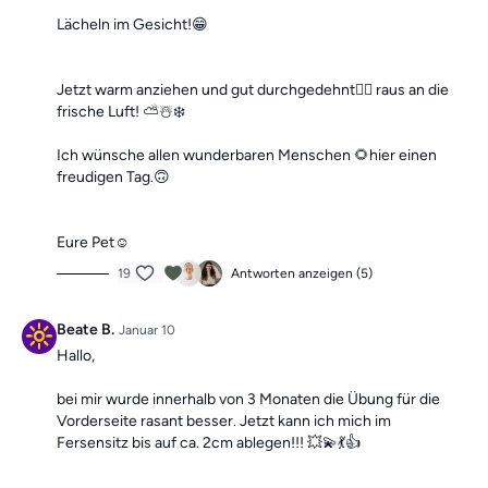
Lächeln im Gesicht!😁
Jetzt warm anziehen und gut durchgedehnt🏋️‍♀️ raus an die
frische Luft! ⛅️☃️❄️
Ich wünsche allen wunderbaren Menschen 🌻hier einen
freudigen Tag.🙃
Eure Pet☺️
19
Antworten anzeigen (5)
Beate B.
Januar 10
Hallo,
bei mir wurde innerhalb von 3 Monaten die Übung für die
Vorderseite rasant besser. Jetzt kann ich mich im
Fersensitz bis auf ca. 2cm ablegen!!! 💥💫💃👍