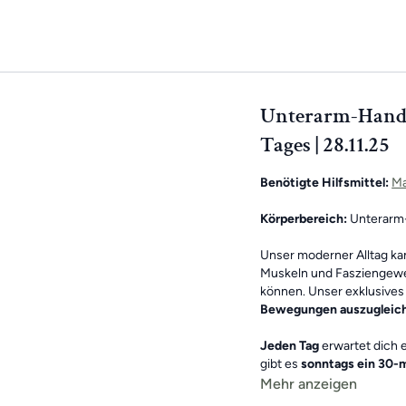
Unterarm-Handge
Tages | 28.11.25
Benötigte Hilfsmittel:
Ma
Körperbereich:
Unterarm
Unser moderner Alltag k
Muskeln und Fasziengewe
können. Unser exklusives 
Bewegungen auszugleic
Jeden Tag
erwartet dich 
gibt es
sonntags ein 30-m
Mehr anzeigen
Die Übungen kombinieren