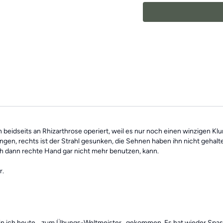
Schwerpunkten und können
Beschwerden aktiv entg
Mach dir keine Sorgen, fa
unabhängig voneinander. 
jederzeit
alle vergangen 
bin beidseits an Rhizarthrose operiert, weil es nur noch einen winzigen
gelungen, rechts ist der Strahl gesunken, die Sehnen haben ihn nicht geh
 ich dann rechte Hand gar nicht mehr benutzen, kann.
r.
 bin ich heute ...zum Übungs-Weltmeister...gekommen. Es hat wieder Sp