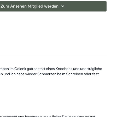
 dir dabei helfen, deine
Beweglichkeit zu verbessern
und
Zum Ansehen Mitglied werden
egenzuwirken.
lls du mal einen Tag verpasst, denn die Übungseinheiten sind
In der Kategorie
“Vergangene Trainings des Tages”
findest du
Einheiten
 Klumpen im Gelenk gab anstatt eines Knochens und unerträgliche
alten und ich habe wieder Schmerzen beim Schreiben oder fest
ass gemacht und besonders mein linker Daumen kann es gut