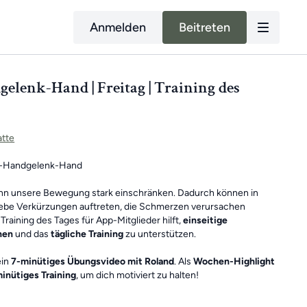
Anmelden
Beitreten
lenk-Hand | Freitag | Training des
tte
-Handgelenk-Hand
ann unsere Bewegung stark einschränken. Dadurch können in
be Verkürzungen auftreten, die Schmerzen verursachen
Training des Tages für App-Mitglieder hilft,
einseitige
hen
und das
tägliche Training
zu unterstützen.
ein
7-minütiges Übungsvideo mit Roland
. Als
Wochen-Highlight
inütiges Training
, um dich motiviert zu halten!
 Elemente eines Ganzkörpertrainings mit wechselnden