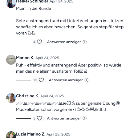
Heike/Schindler
April 24, 2025
Moin, in die Runde
Sehr anstrengend und mit Unterbrechungen im stützen
schaffe ich es aber inzwischen. So geht es step für step
voran 👆💪
4
Antworten anzeigen (1)
Marion K.
April 24, 2025
Puh - effektiv und anstrengend! Aber positiv- so würde
man das nie allein“ aushalten“ Toll☑️☑️
10
Antworten anzeigen (1)
Christine K.
April 24, 2025
✅✅🙏✅✅🙏✅✅🙏✅✅🙏💫💥💪super geniale Übung🤩
Muskelkater schon vorgemerkt 🥳🥳🥳🤣🙏🙋🏼‍♀️
3
Antworten anzeigen (1)
Luzia Marino Z.
April 28, 2025