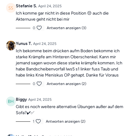
Die Übungen bilden insgesamt ein Ganzkörpertraining mit
Stefanie S.
April 24, 2025
verschiedenen Schwerpunkten und sind somit die ideale
Ich komme gar nicht in diese Position 😔 auch die
Grundlage für ein
schmerzfreies, gesundes
und
bewegliches
Akternuve geht nicht bei mir
Leben.
Mach dir keine Sorgen, falls du mal einen Tag verpasst, denn die
0
Antworten anzeigen (3)
Übungseinheiten sind unabhängig voneinander. In der Kategorie
“Vergangene Trainings des Tages”
findest du jederzeit
alle
Yunus T.
April 24, 2025
vergangen Einheiten.
Ich bekomme beim drücken aufm Boden bekomme ich
starke Krämpfe am Hinteren Oberschenkel. Kann mir
jemand sagen wovon diese starke krämpfe kommen. Ich
habe Bandscheibenvorfall lws5 s1 linker fuss Taub und
habe links Knie Meniskus OP gehapt. Danke für Voraus
0
Antworten anzeigen (2)
Biggy
April 24, 2025
Gibt es noch weitere alternative Übungen außer auf dem
Sofa?✔️✅
1
Antworten anzeigen (2)