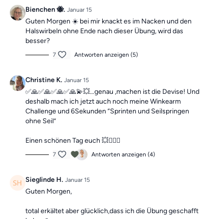
Die Übungen kombinieren Elemente eines Ganzkörpertrainings
Bienchen 🐝.
Januar 15
mit wechselnden Schwerpunkten und können dir dabei helfen,
Guten Morgen ☀️ bei mir knackt es im Nacken und den
deine
Beweglichkeit zu verbessern
und
Beschwerden aktiv
Halswirbeln ohne Ende nach dieser Übung, wird das
entgegenzuwirken.
besser?
Mach dir keine Sorgen, falls du mal einen Tag verpasst, denn die
7
Antworten anzeigen (5)
Übungseinheiten sind unabhängig voneinander. In der Kategorie
“Vergangene Trainings des Tages”
findest du jederzeit
alle
Christine K.
Januar 15
vergangen Einheiten.
✅🙏✅🙏✅🙏✅🙏💫💥…genau ,machen ist die Devise! Und
deshalb mach ich jetzt auch noch meine Winkearm
Challenge und 6Sekunden “Sprinten und Seilspringen
ohne Seil”
Einen schönen Tag euch 💥🙋🏼‍♀️
7
Antworten anzeigen (4)
Sieglinde H.
Januar 15
Guten Morgen,
total erkältet aber glücklich,dass ich die Übung geschafft